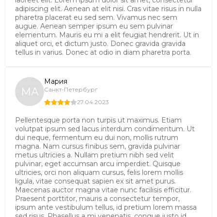
laoreet elit. Lorem ipsum dolor sit amet, consectetur
adipiscing elit. Aenean at elit nisi. Cras vitae risus in nulla
pharetra placerat eu sed sem. Vivamus nec sem
augue. Aenean semper ipsum eu sem pulvinar
elementum. Mauris eu mi a elit feugiat hendrerit. Ut in
aliquet orci, et dictum justo. Donec gravida gravida
tellus in varius. Donec at odio in diam pharetra porta.
Мария
МА
Санкт-Петербург
27.04.2023
Pellentesque porta non turpis ut maximus. Etiam
volutpat ipsum sed lacus interdum condimentum. Ut
dui neque, fermentum eu dui non, mollis rutrum
magna. Nam cursus finibus sem, gravida pulvinar
metus ultricies a. Nullam pretium nibh sed velit
pulvinar, eget accumsan arcu imperdiet. Quisque
ultricies, orci non aliquam cursus, felis lorem mollis
ligula, vitae consequat sapien ex sit amet purus.
Maecenas auctor magna vitae nunc facilisis efficitur.
Praesent porttitor, mauris a consectetur tempor,
ipsum ante vestibulum tellus, id pretium lorem massa
sed risus. Phasellus a mi venenatis, congue justo id,