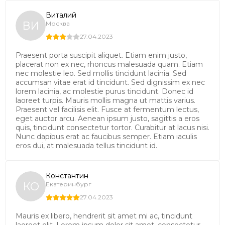
Виталий
ВИ
Москва
27.04.2023
Praesent porta suscipit aliquet. Etiam enim justo,
placerat non ex nec, rhoncus malesuada quam. Etiam
nec molestie leo. Sed mollis tincidunt lacinia. Sed
accumsan vitae erat id tincidunt. Sed dignissim ex nec
lorem lacinia, ac molestie purus tincidunt. Donec id
laoreet turpis. Mauris mollis magna ut mattis varius.
Praesent vel facilisis elit. Fusce at fermentum lectus,
eget auctor arcu. Aenean ipsum justo, sagittis a eros
quis, tincidunt consectetur tortor. Curabitur at lacus nisi.
Nunc dapibus erat ac faucibus semper. Etiam iaculis
eros dui, at malesuada tellus tincidunt id.
Константин
КО
Екатеринбург
27.04.2023
Mauris ex libero, hendrerit sit amet mi ac, tincidunt