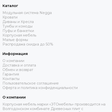
Каталог
Модульная система Negga
Кровати
Диваны и Кресла
Тумбы и комоды
Пуфы и банкетки
Корпусная мебель
Малые формы
Распродажа скидка до 50%
Информация
О компании
Доставка и оплата
Обмен и возврат
Гарантия
Контакты
Пользовательское соглашение
Оферта и политика конфиденциальности
О компании
Корпусная мебель марки «ЭТОмебель» производится на
Волгодонском комбинате Древесных плит с