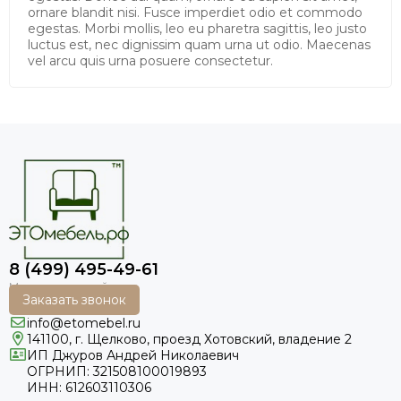
ornare blandit nisi. Fusce imperdiet odio et commodo
egestas. Morbi mollis, leo eu pharetra sagittis, leo justo
luctus est, nec dignissim quam urna ut odio. Maecenas
vel arcu quis urna posuere consectetur.
8 (499) 495-49-61
Заказать звонок
info@etomebel.ru
141100, г. Щелково, проезд Хотовский, владение 2
ИП Джуров Андрей Николаевич
ОГРНИП: 321508100019893
ИНН: 612603110306