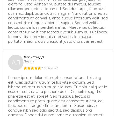
eleifend justo. Aenean vulputate dui metus, feugiat
ullamcorper lectus aliquam id. Sed dui turpis, faucibus
ut mi ac, dapibus tincidunt magna. Nunc rutrum, leo ac
condimentum convallis, ante augue interdum velit, sed
consectetur neque sapien at sapien. Sed vel velit at
lectus convallis imperdiet a a nisi. Maecenas ut lectus
consectetur velit consectetur vestibulum quis ut libero.
In convallis, lorem id euismod varius, leo augue
porttitor mauris, quis tincidunt justo orci sit amet est.
Александр
АЛ
Пермь
27.04.2023
Lorem ipsum dolor sit amet, consectetur adipiscing
elit. Cras dictum rutrum tellus vitae dictum. Sed
bibendum metus a rutrum aliquam. Curabitur aliquet in
risus et cursus. Ut a posuere dolor. Curabitur sagittis
pharetra est et laoreet. Sed faucibus, lectus id
condimentum porta, quam erat consectetur erat, ac
faucibus erat augue tincidunt lorem. Suspendisse
congue nibh sed odio sagittis, sed dapibus orci
egestas. Donec dui quam, ornare eu sapien sit amet,