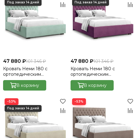
47 880 ₽
47 880 ₽
101 346 ₽
101 346 ₽
Кровать Неми 180 с
Кровать Неми 180 с
ортопедическим
ортопедическим
основанием без ПМ -
основанием без ПМ -
Велютто/Velutto 14
В корзину
Велютто/Velutto 15
В корзину
−53%
−53%