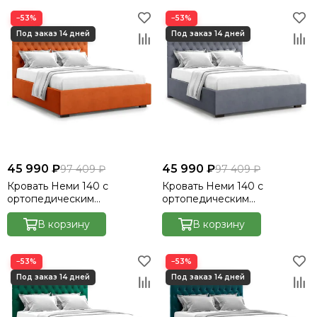
−53%
−53%
45 990 ₽
45 990 ₽
97 409 ₽
97 409 ₽
Кровать Неми 140 с
Кровать Неми 140 с
ортопедическим
ортопедическим
основанием без ПМ -
основанием без ПМ -
Велютто/Velutto 27
В корзину
Велютто/Velutto 32
В корзину
−53%
−53%