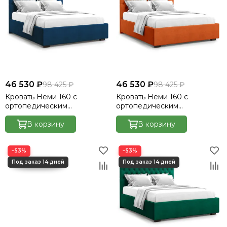
46 530 ₽
46 530 ₽
98 425 ₽
98 425 ₽
Кровать Неми 160 с
Кровать Неми 160 с
ортопедическим
ортопедическим
основанием без ПМ -
основанием без ПМ -
Велютто/Velutto 26
В корзину
Велютто/Velutto 27
В корзину
−53%
−53%