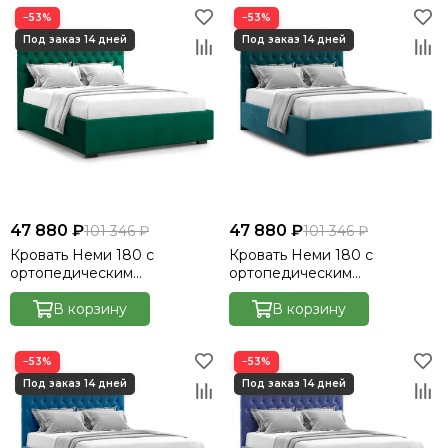
−53%
−53%
47 880 ₽
47 880 ₽
101 346 ₽
101 346 ₽
Кровать Неми 180 с
Кровать Неми 180 с
ортопедическим
ортопедическим
основанием без ПМ -
основанием без ПМ -
Велютто/Velutto 33
В корзину
Велютто/Velutto 20
В корзину
−53%
−53%