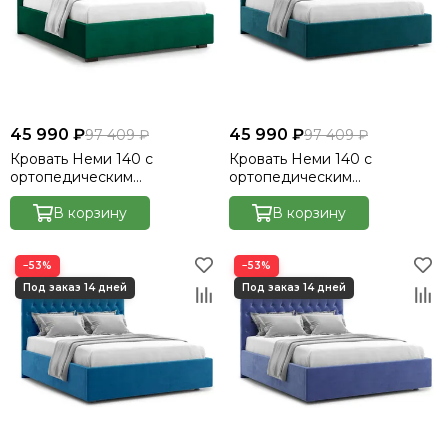
45 990 ₽
45 990 ₽
97 409 ₽
97 409 ₽
Кровать Неми 140 с
Кровать Неми 140 с
ортопедическим
ортопедическим
основанием без ПМ -
основанием без ПМ -
Велютто/Velutto 33
В корзину
Велютто/Velutto 20
В корзину
−53%
−53%