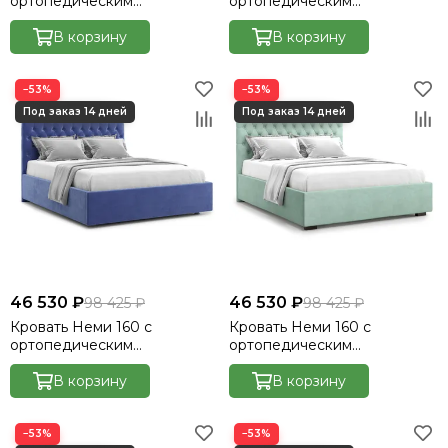
ортопедическим
ортопедическим
основанием без ПМ -
основанием без ПМ -
Велютто/Velutto 20
В корзину
Велютто/Velutto 54
В корзину
−53%
−53%
46 530 ₽
46 530 ₽
98 425 ₽
98 425 ₽
Кровать Неми 160 с
Кровать Неми 160 с
ортопедическим
ортопедическим
основанием без ПМ -
основанием без ПМ -
Велютто/Velutto 48
В корзину
Велютто/Velutto 14
В корзину
−53%
−53%