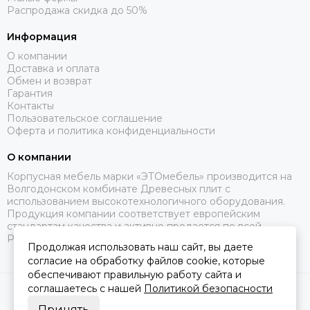
Распродажа скидка до 50%
Информация
О компании
Доставка и оплата
Обмен и возврат
Гарантия
Контакты
Пользовательское соглашение
Оферта и политика конфиденциальности
О компании
Корпусная мебель марки «ЭТОмебель» производится на
Волгодонском комбинате Древесных плит с
использованием высокотехнологичного оборудования.
Продукция компании соответствует европейским
стандартам качества и активно продается по всей
России.
Продолжая использовать наш сайт, вы даете
согласие на обработку файлов cookie, которые
обеспечивают правильную работу сайта и
соглашаетесь с нашей
Политикой безопасности
2026 © Это Мебель РФ Интернет магазин.
Карта сайта
Сделано в
MOSK.STUDIO
для платформы
InSales
Принять