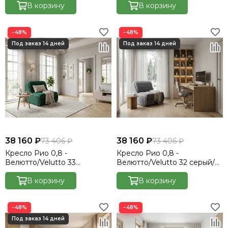
Есо 276 бежевый
В корзину
560 коричневый
В корзину
−48%
−48%
38 160 ₽
38 160 ₽
73 406 ₽
73 406 ₽
Кресло Рио 0,8 -
Кресло Рио 0,8 -
Велютто/Velutto 33
Велютто/Velutto 32 серый/
изумрудный/кант кожзам
кант кожзам Есо 276
Есо 276 бежевый
В корзину
бежевый
В корзину
−48%
−48%