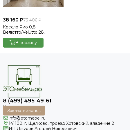
38 160 ₽
73 406 ₽
Кресло Рио 0,8 -
Велютто/Velutto 28
оливковый/кант кожзам Есо
276 бежевый
В корзину
8 (499) 495-49-61
Заказать звонок
info@etomebel.ru
141100, г. Щелково, проезд Хотовский, владение 2
ИП Джуров Андрей Николаевич