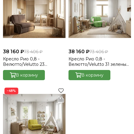
38 160 ₽
38 160 ₽
73 406 ₽
73 406 ₽
Кресло Рио 0,8 -
Кресло Рио 0,8 -
Велютто/Velutto 23
Велютто/Velutto 31 зеленый/
шоколад/кант кожзам Есо
кант кожзам Есо 276
276 бежевый
В корзину
бежевый
В корзину
−48%