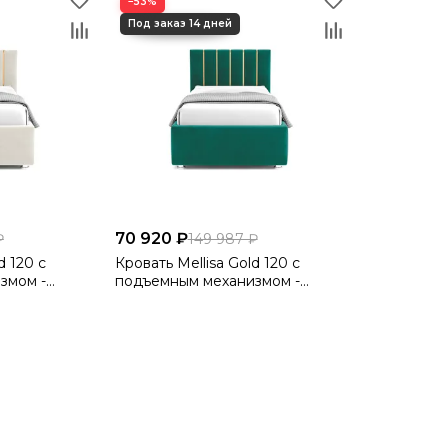
−53%
70 920 ₽
₽
149 987 ₽
d 120 с
Кровать Mellisa Gold 120 с
змом -
подъемным механизмом -
Velutto 33