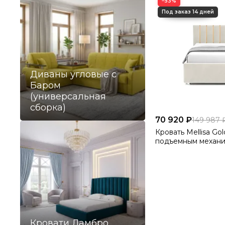
−53%
Диваны угловые с
Баром
(универсальная
сборка)
70 920 ₽
149 987 
Кровать Mellisa Gol
подъемным механи
Velutto 01
Кровати Ламбро