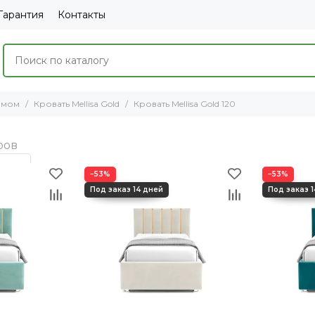
Гарантия
Контакты
змом
Кровать Mellisa Gold
Кровать Mellisa Gold 120
−53%
−53%