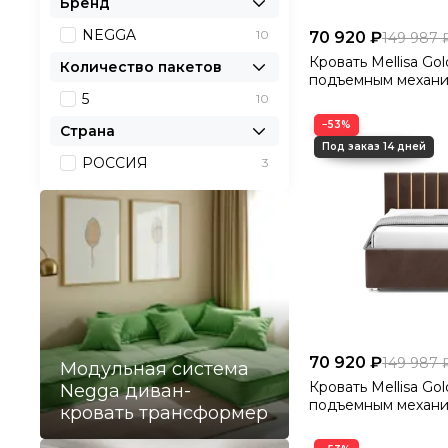
Бренд
NEGGA
10
70 920 ₽
149 987 
Кровать Mellisa Gol
Количество пакетов
подъемным механи
Velutto 14
5
10
−53%
Страна
РОССИЯ
3
70 920 ₽
149 987 
Модульная система
Кровать Mellisa Gol
Negga диван-
подъемным механи
кровать трансформер
Velutto 23