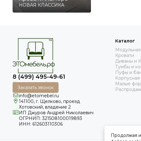
НОВАЯ КЛАССИКА
Каталог
Модульная
Кровати
Диваны и 
Тумбы и к
Пуфы и ба
8 (499) 495-49-61
Корпусная
Малые фо
Заказать звонок
Распродаж
info@etomebel.ru
141100, г. Щелково, проезд
Хотовский, владение 2
ИП Джуров Андрей Николаевич
ОГРНИП: 321508100019893
ИНН: 612603110306
Продолжая ис