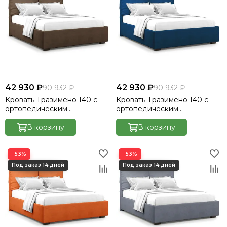
42 930 ₽
42 930 ₽
90 932 ₽
90 932 ₽
Кровать Тразимено 140 с
Кровать Тразимено 140 с
ортопедическим
ортопедическим
основанием без ПМ -
основанием без ПМ -
Велютто/Velutto 23
В корзину
Велютто/Velutto 26
В корзину
−53%
−53%