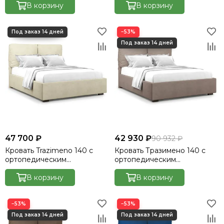
Велютто/Velutto 14
В корзину
Велютто/Velutto 15
В корзину
Кровать Cedrino
Кровать Premo
Кровать Mellisa
−53%
Кровать Velino
47 700 ₽
42 930 ₽
90 932 ₽
Кровать Trazimeno 140 с
Кровать Тразимено 140 с
ортопедическим
ортопедическим
основанием без ПМ -
основанием без ПМ -
Velutto 17
В корзину
Велютто/Velutto 22
В корзину
−53%
−53%