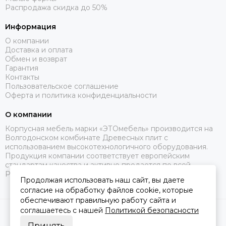
Распродажа скидка до 50%
Информация
О компании
Доставка и оплата
Обмен и возврат
Гарантия
Контакты
Пользовательское соглашение
Оферта и политика конфиденциальности
О компании
Корпусная мебель марки «ЭТОмебель» производится на
Волгодонском комбинате Древесных плит с
использованием высокотехнологичного оборудования.
Продукция компании соответствует европейским
стандартам качества и активно продается по всей
России.
Продолжая использовать наш сайт, вы даете
согласие на обработку файлов cookie, которые
обеспечивают правильную работу сайта и
соглашаетесь с нашей
Политикой безопасности
2026 © Это Мебель РФ Интернет магазин.
Карта сайта
Сделано в
MOSK.STUDIO
для платформы
InSales
Принять