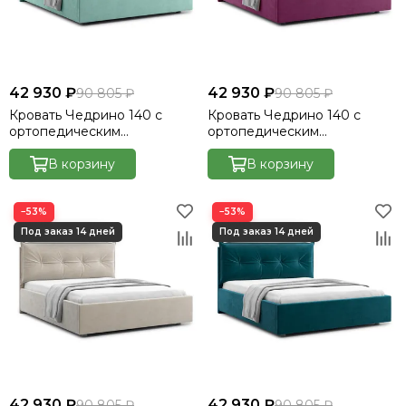
Кровать Cedrino
Кровать Premo
Кровать Mellisa
Кровать Velino
42 930 ₽
42 930 ₽
90 805 ₽
90 805 ₽
Кровать Чедрино 140 с
Кровать Чедрино 140 с
ортопедическим
ортопедическим
основанием без ПМ -
основанием без ПМ -
Велютто/Velutto 14
В корзину
Велютто/Velutto 15
В корзину
−53%
−53%
42 930 ₽
42 930 ₽
90 805 ₽
90 805 ₽