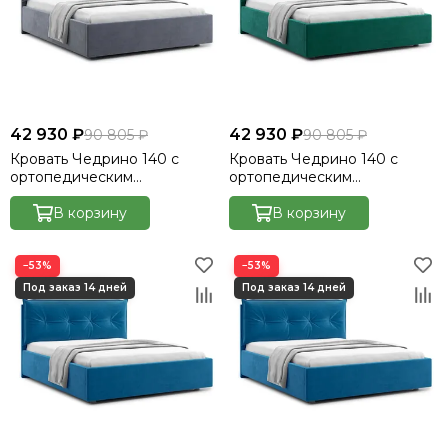
42 930 ₽
42 930 ₽
90 805 ₽
90 805 ₽
Кровать Чедрино 140 с
Кровать Чедрино 140 с
ортопедическим
ортопедическим
основанием без ПМ -
основанием без ПМ -
Велютто/Velutto 32
В корзину
Велютто/Velutto 33
В корзину
−53%
−53%