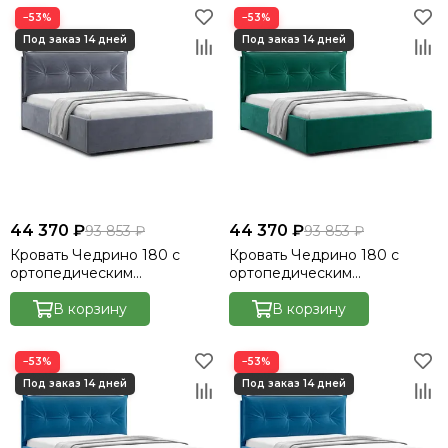
−53%
−53%
44 370 ₽
44 370 ₽
93 853 ₽
93 853 ₽
Кровать Чедрино 180 с
Кровать Чедрино 180 с
ортопедическим
ортопедическим
основанием без ПМ -
основанием без ПМ -
Велютто/Velutto 32
В корзину
Велютто/Velutto 33
В корзину
−53%
−53%