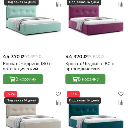
44 370 ₽
44 370 ₽
93 853 ₽
93 853 ₽
Кровать Чедрино 180 с
Кровать Чедрино 180 с
ортопедическим
ортопедическим
основанием без ПМ -
основанием без ПМ -
Велютто/Velutto 14
В корзину
Велютто/Velutto 15
В корзину
−53%
−53%