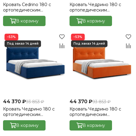
Кровать Cedrino 180 с
Кровать Чедрино 180 с
ортопедическим
ортопедическим
основанием без ПМ -
основанием без ПМ -
Velutto 22
В корзину
Велютто/Velutto 23
В корзину
−53%
−53%
44 370 ₽
44 370 ₽
93 853 ₽
93 853 ₽
Кровать Чедрино 180 с
Кровать Чедрино 180 с
ортопедическим
ортопедическим
основанием без ПМ -
основанием без ПМ -
Велютто/Velutto 26
В корзину
Велютто/Velutto 27
В корзину