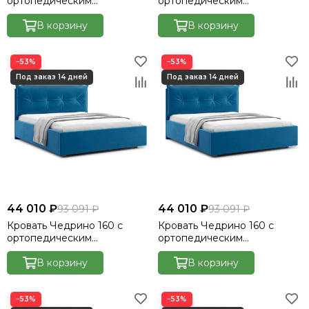
ортопедическим
ортопедическим
основанием без ПМ -
основанием без ПМ -
Велютто/Velutto 32
В корзину
Велютто/Velutto 33
В корзину
−53%
−53%
44 010 ₽
44 010 ₽
93 091 ₽
93 091 ₽
Кровать Чедрино 160 с
Кровать Чедрино 160 с
ортопедическим
ортопедическим
основанием без ПМ -
основанием без ПМ -
Велютто/Velutto 48
В корзину
Велютто/Velutto 54
В корзину
−53%
−53%