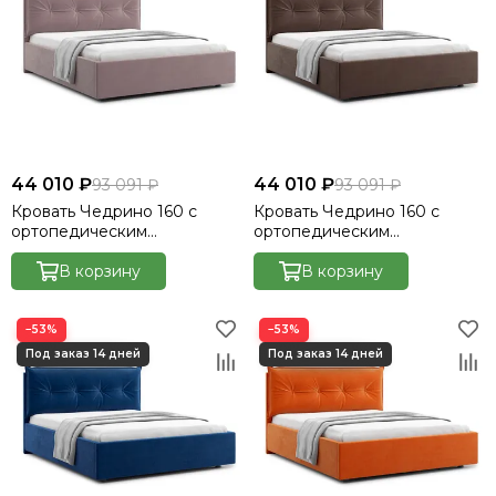
44 010 ₽
44 010 ₽
93 091 ₽
93 091 ₽
Кровать Чедрино 160 с
Кровать Чедрино 160 с
ортопедическим
ортопедическим
основанием без ПМ -
основанием без ПМ -
Велютто/Velutto 22
В корзину
Велютто/Velutto 23
В корзину
−53%
−53%