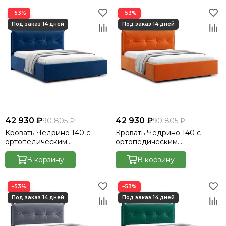
−53%
−53%
42 930 ₽
42 930 ₽
90 805 ₽
90 805 ₽
Кровать Чедрино 140 с
Кровать Чедрино 140 с
ортопедическим
ортопедическим
основанием без ПМ -
основанием без ПМ -
Велютто/Velutto 26
В корзину
Велютто/Velutto 27
В корзину
−53%
−53%