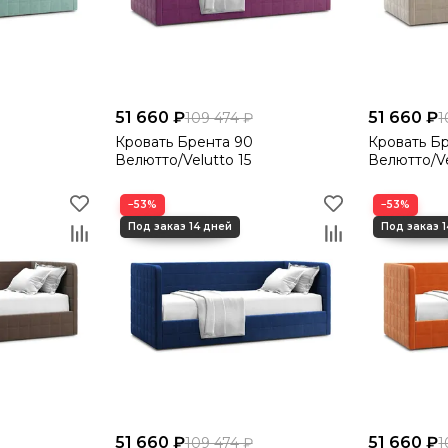
51 660 ₽
51 660 ₽
109 474 ₽
1
Кровать Брента 90
Кровать Б
Велютто/Velutto 15
Велютто/Ve
−53%
−53%
51 660 ₽
51 660 ₽
109 474 ₽
1