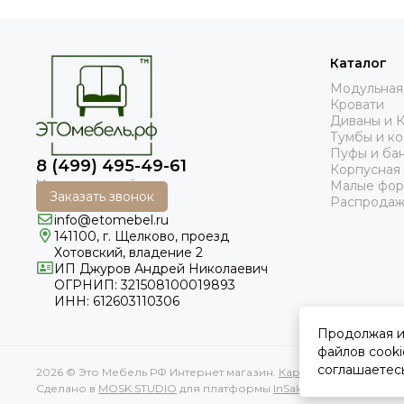
Каталог
Модульная
Кровати
Диваны и 
Тумбы и к
Пуфы и ба
8 (499) 495-49-61
Корпусная
Малые фо
Заказать звонок
Распродаж
info@etomebel.ru
141100, г. Щелково, проезд
Хотовский, владение 2
ИП Джуров Андрей Николаевич
ОГРНИП: 321508100019893
ИНН: 612603110306
Продолжая ис
файлов cooki
соглашаетес
2026 © Это Мебель РФ Интернет магазин.
Карта сайта
Сделано в
MOSK.STUDIO
для платформы
InSales