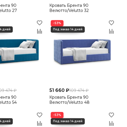
рента 90
Кровать Брента 90
lutto 27
Велютто/Velutto 32
−53%
51 660 ₽
09 474 ₽
109 474 ₽
рента 90
Кровать Брента 90
lutto 54
Велютто/Velutto 48
−53%