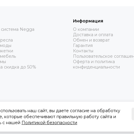
Информация
 система Negga
О компании
Доставка и оплата
Кресла
Обмен и возврат
омоды
Гарантия
нкетки
Контакты
 мебель
Пользовательское соглаше
рмы
Оферта и политика
а скидка до 50%
конфиденциальности
пользовать наш сайт, вы даете согласие на обработку
e, которые обеспечивают правильную работу сайта и
ь с нашей
Политикой безопасности