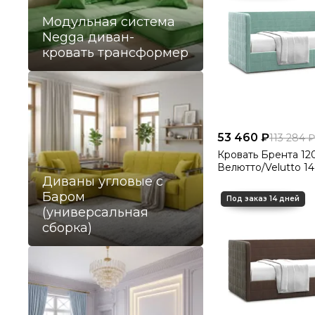
Модульная система
Negga диван-
кровать трансформер
53 460 ₽
113 284 ₽
Кровать Брента 12
Велютто/Velutto 14
Диваны угловые с
Баром
(универсальная
сборка)