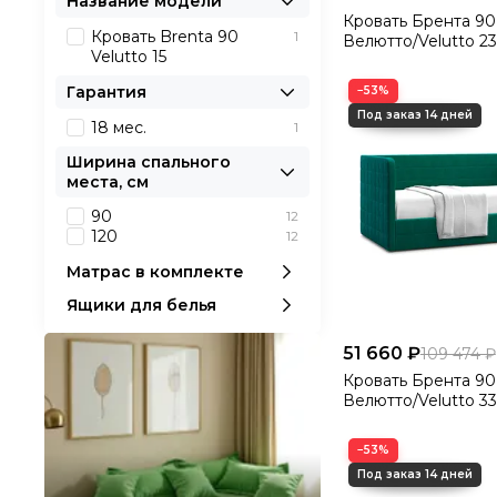
Название модели
Кровать Брента 90
Кровать Brenta 90
1
Велютто/Velutto 23
Velutto 15
Гарантия
−53%
18 мес.
1
Ширина спального
места, см
90
12
120
12
Матрас в комплекте
Ящики для белья
51 660 ₽
109 474 ₽
Кровать Брента 90
Велютто/Velutto 33
−53%