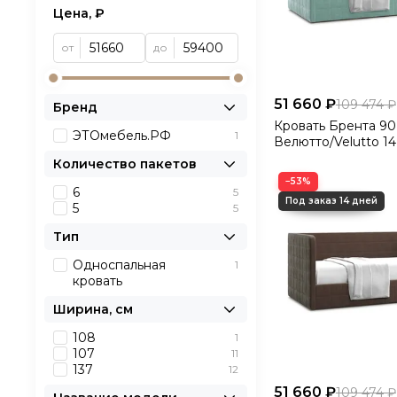
Цена, ₽
от
до
51 660 ₽
109 474 ₽
Бренд
Кровать Брента 90
ЭТОмебель.РФ
1
Велютто/Velutto 14
Количество пакетов
−53%
6
5
5
5
Тип
Односпальная
1
кровать
Ширина, см
108
1
107
11
137
12
51 660 ₽
109 474 ₽