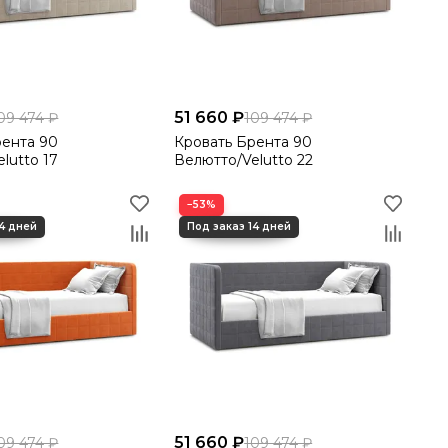
51 660 ₽
09 474 ₽
109 474 ₽
рента 90
Кровать Брента 90
lutto 17
Велютто/Velutto 22
−53%
51 660 ₽
09 474 ₽
109 474 ₽