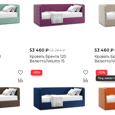
53 460 ₽
53 460 ₽
113 284 ₽
0
Кровать Брента 120
Кровать Бр
Велютто/Velutto 15
Велютто/Ve
−53%
−53%