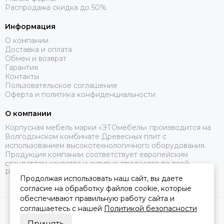
Распродажа скидка до 50%
Информация
О компании
Доставка и оплата
Обмен и возврат
Гарантия
Контакты
Пользовательское соглашение
Оферта и политика конфиденциальности
О компании
Корпусная мебель марки «ЭТОмебель» производится на
Волгодонском комбинате Древесных плит с
использованием высокотехнологичного оборудования.
Продукция компании соответствует европейским
стандартам качества и активно продается по всей
России.
Продолжая использовать наш сайт, вы даете
согласие на обработку файлов cookie, которые
обеспечивают правильную работу сайта и
соглашаетесь с нашей
Политикой безопасности
2026 © Это Мебель РФ Интернет магазин.
Карта сайта
Сделано в
MOSK.STUDIO
для платформы
InSales
Принять