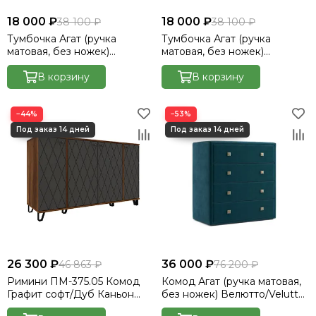
18 000 ₽
18 000 ₽
38 100 ₽
38 100 ₽
Тумбочка Агат (ручка
Тумбочка Агат (ручка
матовая, без ножек)
матовая, без ножек)
Велютто/Velutto 48
Велютто/Velutto 54
В корзину
В корзину
−44%
−53%
26 300 ₽
36 000 ₽
46 863 ₽
76 200 ₽
Римини ПМ-375.05 Комод
Комод Агат (ручка матовая,
Графит софт/Дуб Каньон
без ножек) Велютто/Velutto
темный
20