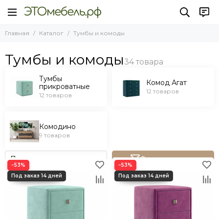
Тумбы и комоды
Главная
Каталог
Тумбы и комоды
Все товары
Тумбы прикроватные
Тумбы и комоды
Комод Агат
Комодино
Тумбы
Комод Агат
прикроватные
12 товаров
12 товаров
Комодино
9 товаров
Фильтр товаров
−53%
−53%