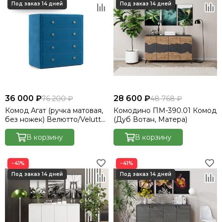
36 000 ₽
28 600 ₽
76 200 ₽
48 768 ₽
Комод Агат (ручка матовая,
Комодино ПМ-390.01 Комод
без ножек) Велютто/Velutto
(Дуб Вотан, Матера)
54
В корзину
В корзину
−41%
−41%