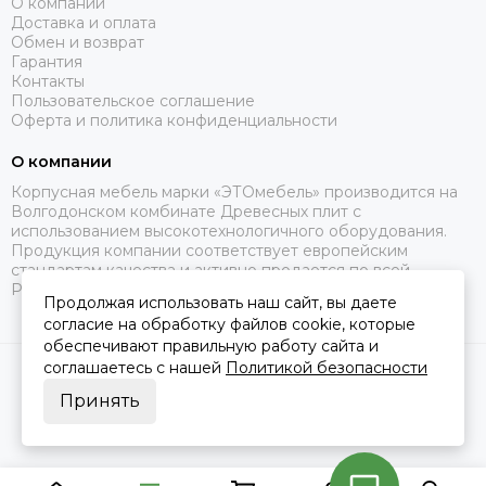
О компании
Доставка и оплата
Обмен и возврат
Гарантия
Контакты
Пользовательское соглашение
Оферта и политика конфиденциальности
О компании
Корпусная мебель марки «ЭТОмебель» производится на
Волгодонском комбинате Древесных плит с
использованием высокотехнологичного оборудования.
Продукция компании соответствует европейским
стандартам качества и активно продается по всей
России.
Продолжая использовать наш сайт, вы даете
согласие на обработку файлов cookie, которые
обеспечивают правильную работу сайта и
соглашаетесь с нашей
Политикой безопасности
2026 © Это Мебель РФ Интернет магазин.
Карта сайта
Сделано в
MOSK.STUDIO
для платформы
InSales
Принять