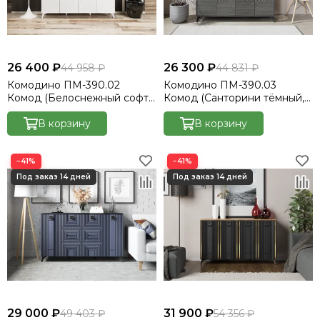
26 400 ₽
26 300 ₽
44 958 ₽
44 831 ₽
Комодино ПМ-390.02
Комодино ПМ-390.03
Комод (Белоснежный софт,
Комод (Санторини тёмный,
Белый)
Матера)
В корзину
В корзину
−41%
−41%
29 000 ₽
31 900 ₽
49 403 ₽
54 356 ₽