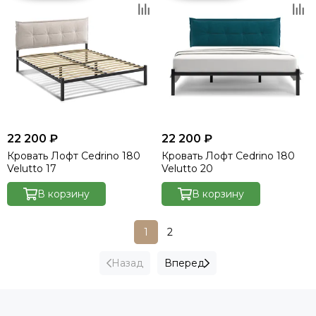
22 200 ₽
22 200 ₽
Кровать Лофт Cedrino 180
Кровать Лофт Cedrino 180
Velutto 17
Velutto 20
В корзину
В корзину
1
2
Назад
Вперед