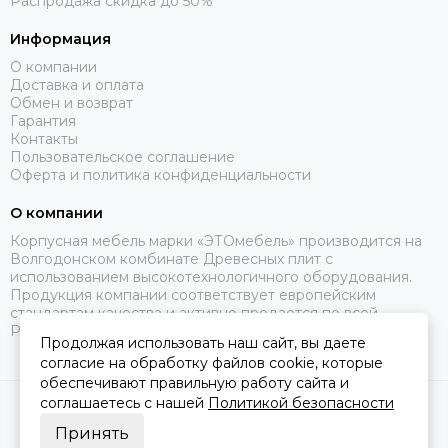
Распродажа скидка до 50%
Информация
О компании
Доставка и оплата
Обмен и возврат
Гарантия
Контакты
Пользовательское соглашение
Оферта и политика конфиденциальности
О компании
Корпусная мебель марки «ЭТОмебель» производится на
Волгодонском комбинате Древесных плит с
использованием высокотехнологичного оборудования.
Продукция компании соответствует европейским
стандартам качества и активно продается по всей
России.
Продолжая использовать наш сайт, вы даете
согласие на обработку файлов cookie, которые
обеспечивают правильную работу сайта и
соглашаетесь с нашей
Политикой безопасности
2026 © Это Мебель РФ Интернет магазин.
Карта сайта
Сделано в
MOSK.STUDIO
для платформы
InSales
Принять