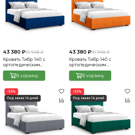
43 380 ₽
43 380 ₽
91 948 ₽
91 948 ₽
Кровать Тибр 140 с
Кровать Тибр 140 с
ортопедическим
ортопедическим
основанием без ПМ -
основанием без ПМ -
Велютто/Velutto 26
В корзину
Велютто/Velutto 27
В корзину
−53%
−53%