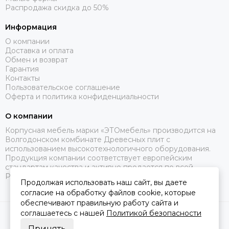
Распродажа скидка до 50%
Информация
О компании
Доставка и оплата
Обмен и возврат
Гарантия
Контакты
Пользовательское соглашение
Оферта и политика конфиденциальности
О компании
Корпусная мебель марки «ЭТОмебель» производится на
Волгодонском комбинате Древесных плит с
использованием высокотехнологичного оборудования.
Продукция компании соответствует европейским
стандартам качества и активно продается по всей
России.
Продолжая использовать наш сайт, вы даете
согласие на обработку файлов cookie, которые
обеспечивают правильную работу сайта и
соглашаетесь с нашей
Политикой безопасности
2026 © Это Мебель РФ Интернет магазин.
Карта сайта
Сделано в
MOSK.STUDIO
для платформы
InSales
Принять