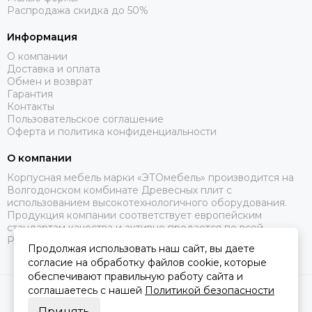
Распродажа скидка до 50%
Информация
О компании
Доставка и оплата
Обмен и возврат
Гарантия
Контакты
Пользовательское соглашение
Оферта и политика конфиденциальности
О компании
Корпусная мебель марки «ЭТОмебель» производится на
Волгодонском комбинате Древесных плит с
использованием высокотехнологичного оборудования.
Продукция компании соответствует европейским
стандартам качества и активно продается по всей
России.
Продолжая использовать наш сайт, вы даете
согласие на обработку файлов cookie, которые
обеспечивают правильную работу сайта и
соглашаетесь с нашей
Политикой безопасности
2026 © Это Мебель РФ Интернет магазин.
Карта сайта
Сделано в
MOSK.STUDIO
для платформы
InSales
Принять