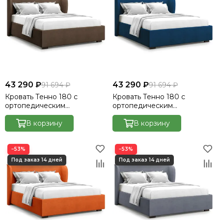
43 290 ₽
43 290 ₽
91 694 ₽
91 694 ₽
Кровать Тенно 180 с
Кровать Тенно 180 с
ортопедическим
ортопедическим
основанием без ПМ -
основанием без ПМ -
Велютто/Velutto 23
В корзину
Велютто/Velutto 26
В корзину
−53%
−53%