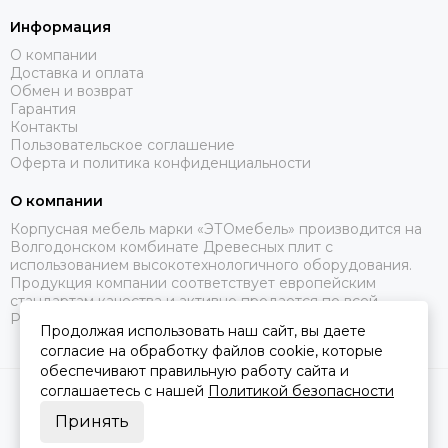
Информация
О компании
Доставка и оплата
Обмен и возврат
Гарантия
Контакты
Пользовательское соглашение
Оферта и политика конфиденциальности
О компании
Корпусная мебель марки «ЭТОмебель» производится на
Волгодонском комбинате Древесных плит с
использованием высокотехнологичного оборудования.
Продукция компании соответствует европейским
стандартам качества и активно продается по всей
России.
Продолжая использовать наш сайт, вы даете
согласие на обработку файлов cookie, которые
обеспечивают правильную работу сайта и
соглашаетесь с нашей
Политикой безопасности
2026 © Это Мебель РФ Интернет магазин.
Карта сайта
Сделано в
MOSK.STUDIO
для платформы
InSales
Принять