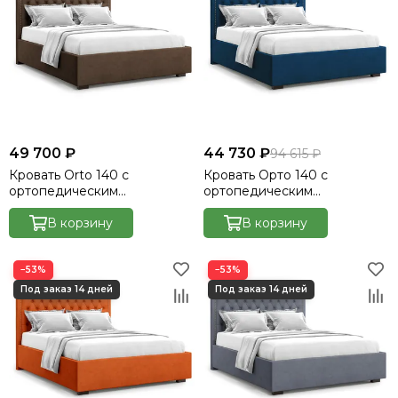
49 700 ₽
44 730 ₽
94 615 ₽
Кровать Orto 140 с
Кровать Орто 140 с
ортопедическим
ортопедическим
основанием без ПМ -
основанием без ПМ -
Velutto 23
В корзину
Велютто/Velutto 26
В корзину
−53%
−53%