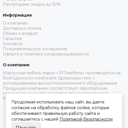
Распродажа скидка до 50%
Информация
О компании
Доставка и оплата
Обмен и возврат
Гарантия
Контакты
Пользовательское соглашение
Оферта и политика конфиденциальности
О компании
Корпусная мебель марки «ЭТОмебель» производится на
Волгодонском комбинате Древесных плит с
использованием высокотехнологичного оборудования.
Продукция компании соответствует европейским
стандартам качества и активно продается по всей
России.
Продолжая использовать наш сайт, вы даете
согласие на обработку файлов cookie, которые
обеспечивают правильную работу сайта и
соглашаетесь с нашей
Политикой безопасности
2026 © Это Мебель РФ Интернет магазин.
Карта сайта
Сделано в
MOSK.STUDIO
для платформы
InSales
Принять