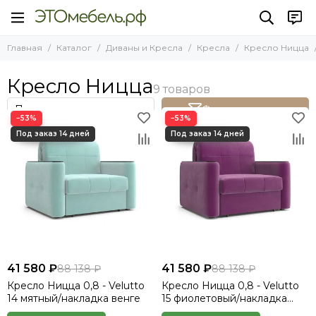
Диваны и Кресла
Кресла
Кресло Ницца
Главная
Каталог
Диваны и Кресла
Кресла
Кресло Ницца
Все товары
Все товары
Все товары
Диваны
Кресло Токио Диамонд
Кресло Ницца
Кресло Ницца
Кресла
Кресло Рио
Кресло Ницца НПБ
Кресло Денвер
Фильтр товаров
−53%
−53%
Кресло Ницца
Кресло Лион
Кресло Мадрид
Кресло Неаполь
Кресло Палермо
41 580 ₽
41 580 ₽
88 138 ₽
88 138 ₽
Кресло Ницца 0,8 - Velutto
Кресло Ницца 0,8 - Velutto
14 мятный/накладка венге
15 фиолетовый/накладка
венге