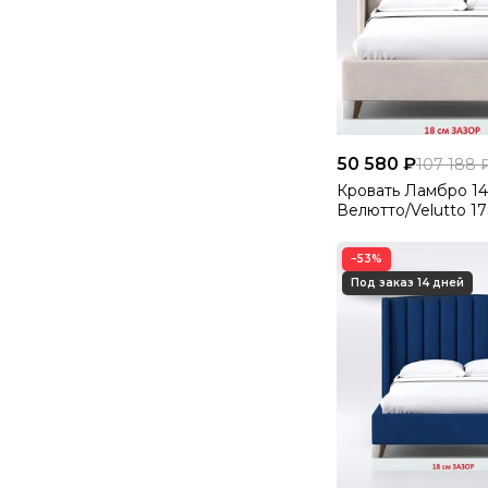
50 580 ₽
107 188 
Кровать Ламбро 1
Велютто/Velutto 17
−53%