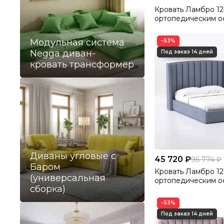
Кровать Ламбро 12
ортопедическим о
без ПМ Велютто/Ve
Модульная система
−53%
Negga диван-
кровать трансформер
Диваны угловые с
45 720 ₽
96 774 ₽
Баром
Кровать Ламбро 12
(универсальная
ортопедическим о
сборка)
без ПМ Велютто/Ve
−53%