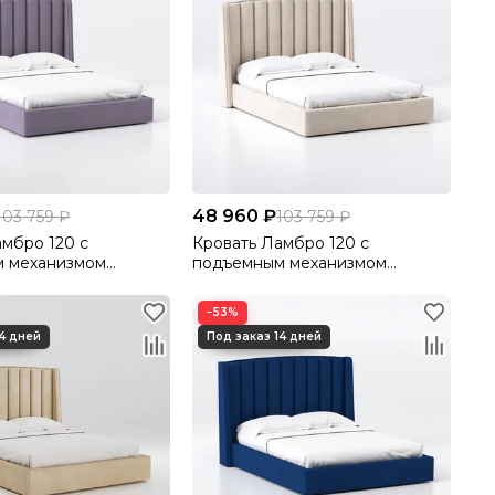
48 960 ₽
103 759 ₽
103 759 ₽
амбро 120 с
Кровать Ламбро 120 с
 механизмом
подъемным механизмом
lutto 10
Велютто/Velutto 17
−53%