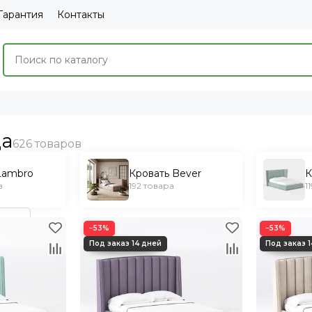
Гарантия
Контакты
да
Lambro
Кровать Bever
К
в
192 товара
1
−53%
−53%