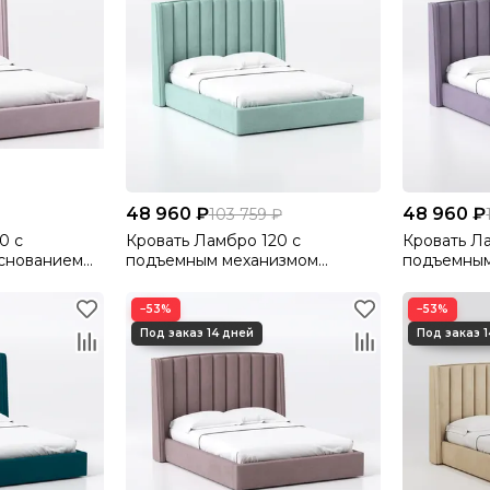
48 960 ₽
48 960 ₽
103 759 ₽
0 с
Кровать Ламбро 120 с
Кровать Л
снованием
подъемным механизмом
подъемным
lutto 37
Велютто/Velutto 14
Велютто/Ve
−53%
−53%