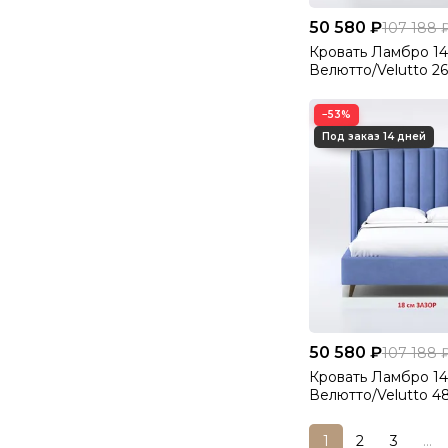
50 580 ₽
107 188 
Кровать Ламбро 1
Велютто/Velutto 26
−53%
50 580 ₽
107 188 
Кровать Ламбро 1
Велютто/Velutto 4
1
2
3
...