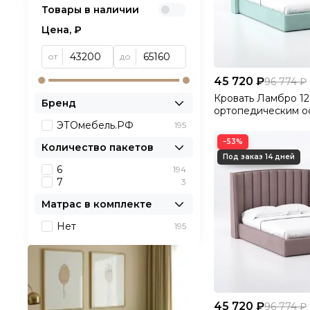
Товары в наличии
Цена, ₽
от
до
45 720 ₽
96 774 ₽
Кровать Ламбро 12
Бренд
ортопедическим о
без ПМ Велютто/Ve
ЭТОмебель.РФ
195
−53%
Количество пакетов
6
194
7
3
Матрас в комплекте
Нет
195
45 720 ₽
96 774 ₽