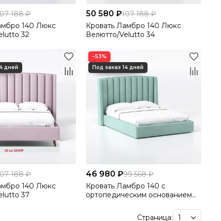
50 580 ₽
107 188 ₽
107 188 ₽
амбро 140 Люкс
Кровать Ламбро 140 Люкс
lutto 32
Велютто/Velutto 34
−53%
46 980 ₽
107 188 ₽
99 568 ₽
амбро 140 Люкс
Кровать Ламбро 140 с
lutto 37
ортопедическим основанием
без ПМ - Велютто/Velutto 14
Страница: