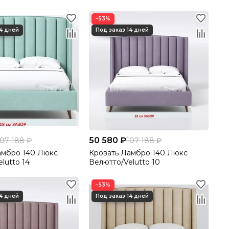
lutto 34
Велютто/Velutto 48
−53%
50 580 ₽
107 188 ₽
107 188 ₽
амбро 140 Люкс
Кровать Ламбро 140 Люкс
lutto 14
Велютто/Velutto 10
−53%