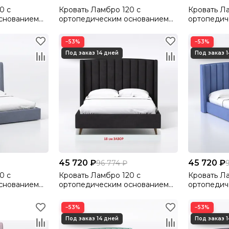
0 с
Кровать Ламбро 120 с
Кровать Л
снованием
ортопедическим основанием
ортопедич
lutto 22
без ПМ Велютто/Velutto 18
без ПМ Вел
−53%
−53%
45 720 ₽
45 720 ₽
96 774 ₽
0 с
Кровать Ламбро 120 с
Кровать Л
снованием
ортопедическим основанием
ортопедич
lutto 32
без ПМ Велютто/Velutto 34
без ПМ Ве
−53%
−53%