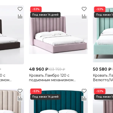
7
Велютто/Velutto 32
Велютто/Ve
−53%
−53%
48 960 ₽
50 580 ₽
₽
103 759 ₽
0 с
Кровать Ламбро 120 с
Кровать Л
измом
подъемным механизмом
Велютто/Ve
4
Велютто/Velutto 37
−53%
−53%