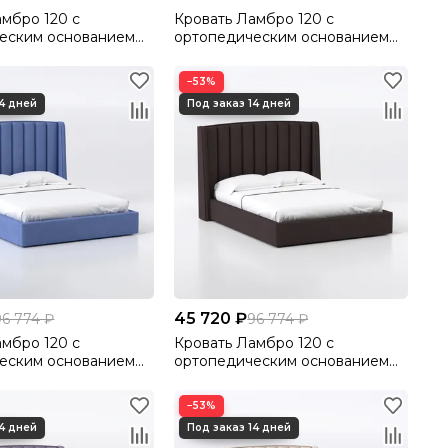
амбро 120 с
Кровать Ламбро 120 с
еским основанием
ортопедическим основанием
ютто/Velutto 26
без ПМ Велютто/Velutto 27
−53%
45 720 ₽
96 774 ₽
96 774 ₽
амбро 120 с
Кровать Ламбро 120 с
еским основанием
ортопедическим основанием
лютто/Velutto 48
без ПМ Велютто/Velutto 24
−53%