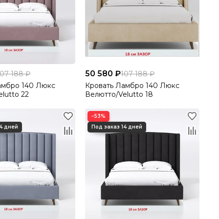
50 580 ₽
107 188 ₽
107 188 ₽
амбро 140 Люкс
Кровать Ламбро 140 Люкс
lutto 22
Велютто/Velutto 18
−53%