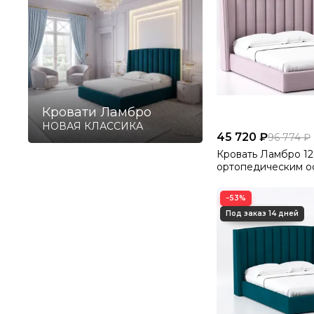
Кровати Ламбро
НОВАЯ КЛАССИКА
45 720 ₽
96 774 ₽
Кровать Ламбро 12
ортопедическим о
без ПМ Велютто/Ve
−53%