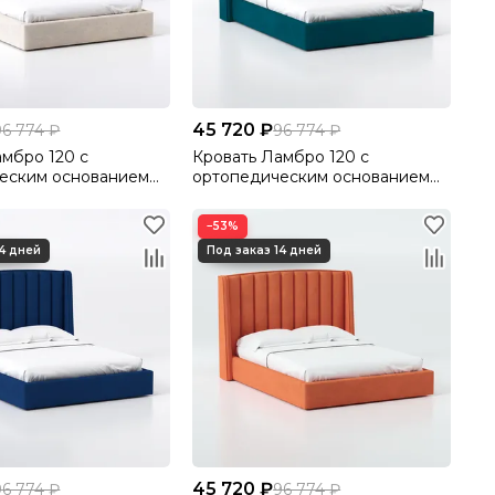
45 720 ₽
96 774 ₽
96 774 ₽
амбро 120 с
Кровать Ламбро 120 с
еским основанием
ортопедическим основанием
ютто/Velutto 17
без ПМ Велютто/Velutto 20
−53%
45 720 ₽
96 774 ₽
96 774 ₽