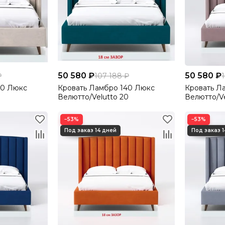
50 580 ₽
50 580 ₽
₽
107 188 ₽
40 Люкс
Кровать Ламбро 140 Люкс
Кровать Л
Велютто/Velutto 20
Велютто/Ve
−53%
−53%