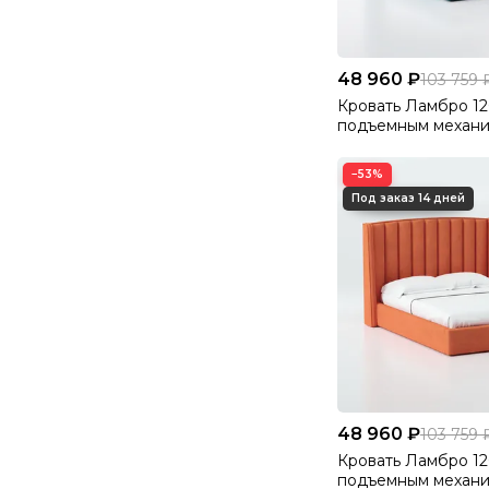
48 960 ₽
103 759 
Кровать Ламбро 12
подъемным механ
Велютто/Velutto 2
−53%
48 960 ₽
103 759 
Кровать Ламбро 12
подъемным механ