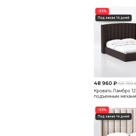
Велютто/Velutto 2
−53%
48 960 ₽
103 759 
Кровать Ламбро 12
подъемным механ
Велютто/Velutto 2
−53%