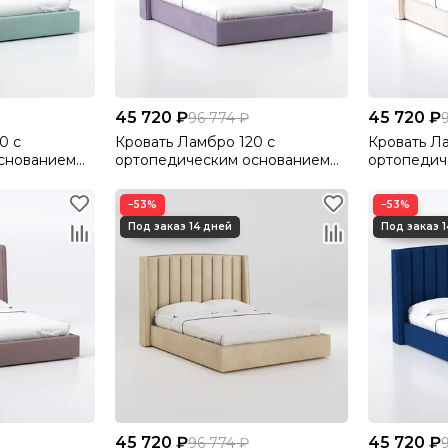
45 720 ₽
45 720 ₽
96 774 ₽
0 с
Кровать Ламбро 120 с
Кровать Л
снованием
ортопедическим основанием
ортопедич
lutto 14
без ПМ Велютто/Velutto 10
без ПМ Вел
−53%
−53%
45 720 ₽
45 720 ₽
96 774 ₽