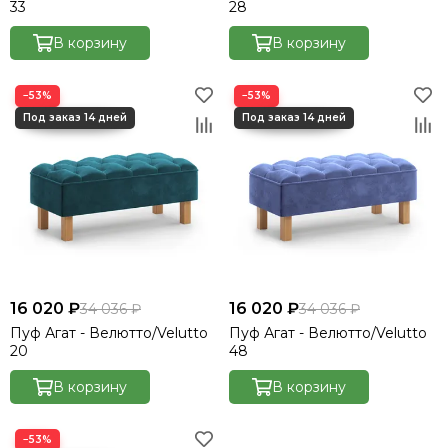
33
28
В корзину
В корзину
−53%
−53%
16 020 ₽
16 020 ₽
34 036 ₽
34 036 ₽
Пуф Агат - Велютто/Velutto
Пуф Агат - Велютто/Velutto
20
48
В корзину
В корзину
−53%