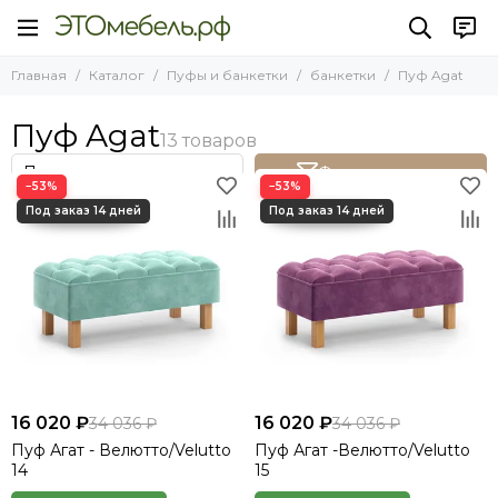
Пуфы и банкетки
банкетки
Главная
Каталог
Пуфы и банкетки
банкетки
Пуф Agat
Все товары
Все товары
пуфы
Пуф Agat
Пуф Agat
банкетки
Пуф Agat с ящиком для хранения
Фильтр товаров
−53%
−53%
16 020 ₽
16 020 ₽
34 036 ₽
34 036 ₽
Пуф Агат - Велютто/Velutto
Пуф Агат -Велютто/Velutto
14
15