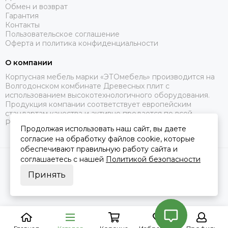
Обмен и возврат
Гарантия
Контакты
Пользовательское соглашение
Оферта и политика конфиденциальности
О компании
Корпусная мебель марки «ЭТОмебель» производится на
Волгодонском комбинате Древесных плит с
использованием высокотехнологичного оборудования.
Продукция компании соответствует европейским
стандартам качества и активно продается по всей
России.
Продолжая использовать наш сайт, вы даете
согласие на обработку файлов cookie, которые
обеспечивают правильную работу сайта и
соглашаетесь с нашей
Политикой безопасности
2026 © Это Мебель РФ Интернет магазин.
Карта сайта
Сделано в
MOSK.STUDIO
для платформы
InSales
Принять