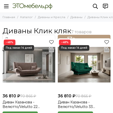
Диваны и Кресла
Диваны
Главная
Каталог
Диваны и Кресла
Диваны
Диваны Клик кл
Все товары
Все товары
Диваны
Диваны прямые
Диваны Клик кляк
Диваны угловые
Кресла
Диваны угловые с баром
Фильтр товаров
−48%
−48%
Диваны Клик кляк
Ящик для дивана аккордеон
36 810 ₽
36 810 ₽
70 866 ₽
70 866 ₽
Диван Казанова -
Диван Казанова -
Велютто/Velutto 22
Велютто/Velutto 33
коричневый
изумрудный