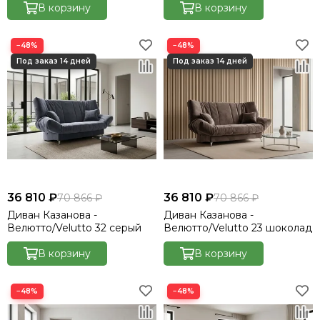
В корзину
В корзину
−48%
−48%
36 810 ₽
36 810 ₽
70 866 ₽
70 866 ₽
Диван Казанова -
Диван Казанова -
Велютто/Velutto 32 серый
Велютто/Velutto 23 шоколад
В корзину
В корзину
−48%
−48%