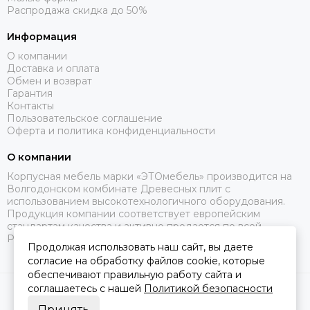
Распродажа скидка до 50%
Информация
О компании
Доставка и оплата
Обмен и возврат
Гарантия
Контакты
Пользовательское соглашение
Оферта и политика конфиденциальности
О компании
Корпусная мебель марки «ЭТОмебель» производится на
Волгодонском комбинате Древесных плит с
использованием высокотехнологичного оборудования.
Продукция компании соответствует европейским
стандартам качества и активно продается по всей
России.
Продолжая использовать наш сайт, вы даете
согласие на обработку файлов cookie, которые
обеспечивают правильную работу сайта и
соглашаетесь с нашей
Политикой безопасности
2026 © Это Мебель РФ Интернет магазин.
Карта сайта
Сделано в
MOSK.STUDIO
для платформы
InSales
Принять