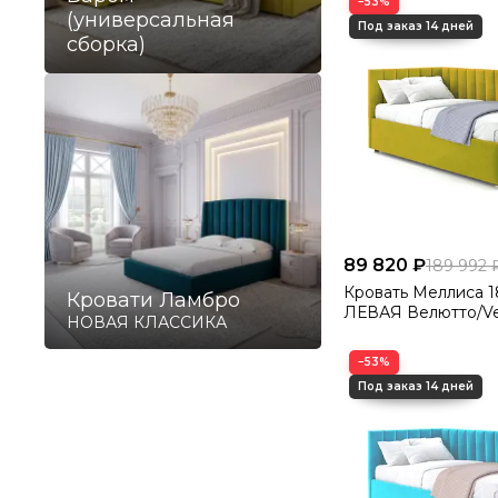
−53%
(универсальная
сборка)
89 820 ₽
189 992 
Кровать Меллиса 180 Угловая
Кровати Ламбро
ЛЕВАЯ Велютто/Ve
НОВАЯ КЛАССИКА
−53%