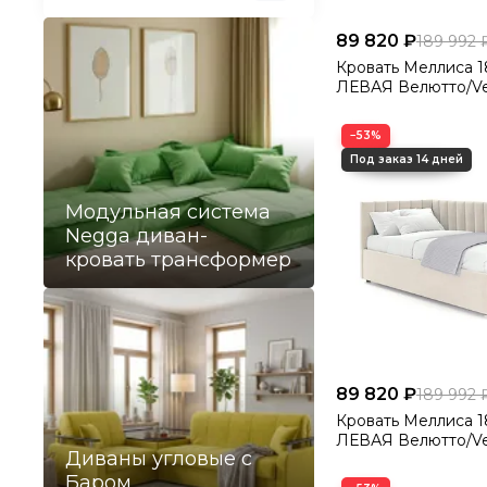
89 820 ₽
189 992 
Кровать Меллиса 180 Угловая
ЛЕВАЯ Велютто/Vel
−53%
Модульная система
Negga диван-
кровать трансформер
89 820 ₽
189 992 
Кровать Меллиса 180 Угловая
ЛЕВАЯ Велютто/Vel
Диваны угловые с
Баром