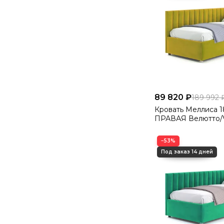
89 820 ₽
189 992 
Кровать Меллиса 180 Угловая
ПРАВАЯ Велютто/V
−53%