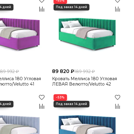
−53%
89 820 ₽
189 992 ₽
189 992 ₽
180 Угловая
Кровать Меллиса 180 Угловая
ютто/Velutto 41
ЛЕВАЯ Велютто/Velutto 42
−53%