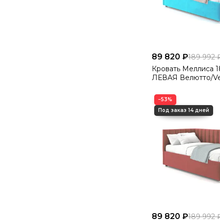
89 820 ₽
189 992 
Кровать Меллиса 180 Угловая
ЛЕВАЯ Велютто/Ve
−53%
89 820 ₽
189 992 