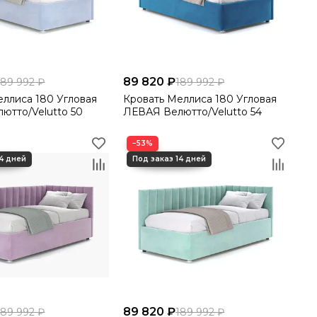
89 820 ₽
189 992 ₽
189 992 ₽
180 Угловая
Кровать Меллиса 180 Угловая
ютто/Velutto 50
ЛЕВАЯ Велютто/Velutto 54
−53%
89 820 ₽
189 992 ₽
189 992 ₽