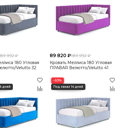
89 820 ₽
189 992 ₽
189 992 ₽
180 Угловая
Кровать Меллиса 180 Угловая
лютто/Velutto 32
ПРАВАЯ Велютто/Velutto 41
−53%