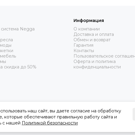
Информация
 система Negga
О компании
Доставка и оплата
Кресла
Обмен и возврат
омоды
Гарантия
нкетки
Контакты
 мебель
Пользовательское соглаше
рмы
Оферта и политика
а скидка до 50%
конфиденциальности
пользовать наш сайт, вы даете согласие на обработку
e, которые обеспечивают правильную работу сайта и
ь с нашей
Политикой безопасности