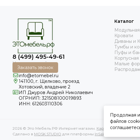
Каталог
Модульная
Кровати
Диваны и 
Тумбы и к
Пуфы и ба
8 (499) 495-49-61
Корпусная
Малые фо
Заказать звонок
Распродаж
info@etomebel.ru
141100, г. Щелково, проезд
Хотовский, владение 2
ИП Джуров Андрей Николаевич
ОГРНИП: 321508100019893
ИНН: 612603110306
Продолжая ис
файлов cooki
соглашаетес
2026 © Это Мебель РФ Интернет магазин.
Карта сайта
Сделано в
MOSK.STUDIO
для платформы
InSales