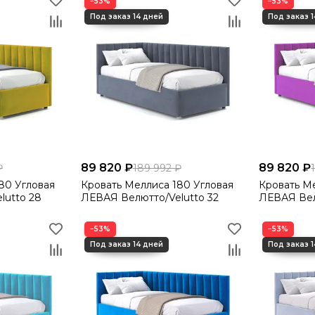
−53%
−53%
89 820 ₽
89 820 ₽
₽
189 992 ₽
Кровать Меллиса 180 Угловая
Кровать Меллиса 
lutto 28
ЛЕВАЯ Велютто/Velutto 32
ЛЕВАЯ Вел
−53%
−53%