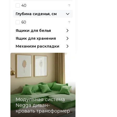
40
7
Глубина сиденья, см
60
7
Ящики для белья
Ящик для хранения
Механизм раскладки
Модульная система
Negga диван-
кровать трансформер