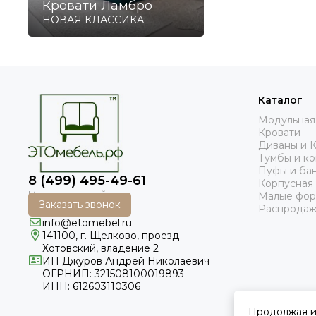
Кровати Ламбро
НОВАЯ КЛАССИКА
Каталог
Модульная
Кровати
Диваны и 
Тумбы и к
Пуфы и ба
8 (499) 495-49-61
Корпусная
Малые фо
Заказать звонок
Распродаж
info@etomebel.ru
141100, г. Щелково, проезд
Хотовский, владение 2
ИП Джуров Андрей Николаевич
ОГРНИП: 321508100019893
ИНН: 612603110306
Продолжая ис