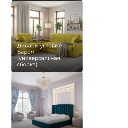
Диваны угловые с
Баром
(универсальная
сборка)