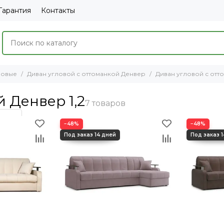
Гарантия
Контакты
ловые
Диван угловой с оттоманкой Денвер
Диван угловой с отт
 Денвер 1,2
−48%
−48%