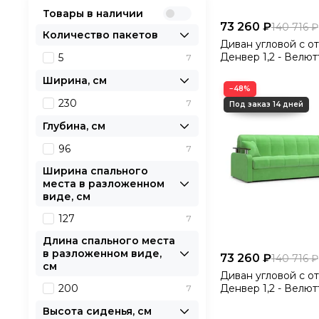
Товары в наличии
73 260 ₽
140 716 ₽
Количество пакетов
Диван угловой с о
Денвер 1,2 - Велютто
5
7
бежевый/ ко
Ширина, см
−48%
230
7
Глубина, см
96
7
Ширина спального
места в разложенном
виде, см
127
7
Длина спального места
в разложенном виде,
73 260 ₽
140 716 ₽
см
Диван угловой с о
Денвер 1,2 - Велютто
200
7
зеленый/ кор
Высота сиденья, см