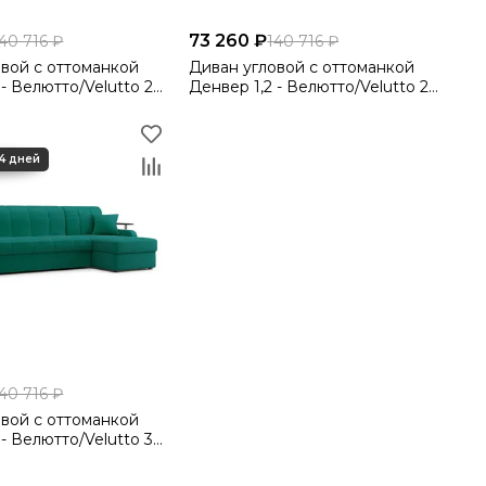
73 260 ₽
40 716 ₽
140 716 ₽
овой с оттоманкой
Диван угловой с оттоманкой
- Велютто/Velutto 23
Денвер 1,2 - Велютто/Velutto 28
околад/ коричневая накладка
оливковый/ коричневая
накладка
40 716 ₽
овой с оттоманкой
- Велютто/Velutto 33
невая