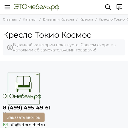
Диваны и Кресла
Кресла
Главная
Каталог
Диваны и Кресла
Кресла
Кресло Токио 
Все товары
Все товары
Диваны
Кресло Токио Диамонд
Кресло Токио Космос
Кресла
Кресло Рио
Кресло Денвер
В данной категории пока пусто. Совсем скоро мы
наполним её замечательными товарами!
Кресло Ницца
Кресло Лион
Кресло Мадрид
Кресло Неаполь
Кресло Палермо
8 (499) 495-49-61
Заказать звонок
info@etomebel.ru