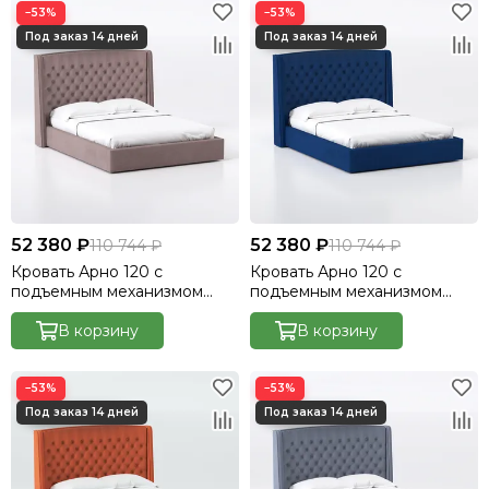
−53%
−53%
52 380 ₽
52 380 ₽
110 744 ₽
110 744 ₽
Кровать Арно 120 с
Кровать Арно 120 с
подъемным механизмом
подъемным механизмом
Велютто/Velutto 22
Велютто/Velutto 26
В корзину
В корзину
−53%
−53%