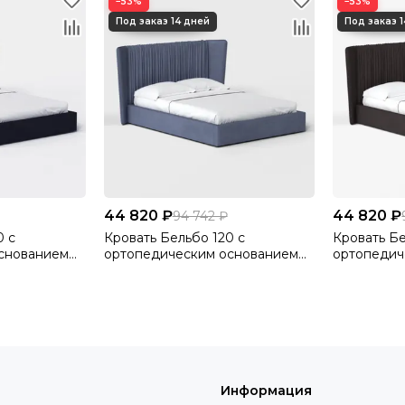
−53%
−53%
44 820 ₽
44 820 ₽
94 742 ₽
0 с
Кровать Бельбо 120 с
Кровать Бе
снованием
ортопедическим основанием
ортопедич
lutto 34
без ПМ Велютто/Velutto 48
без ПМ Ве
Информация