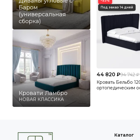
Диваны угловые с
−53%
Баром
(универсальная
сборка)
44 820 ₽
94 742 ₽
Кровать Бельбо 12
ортопедическим о
Кровати Ламбро
без ПМ Велютто/Ve
НОВАЯ КЛАССИКА
Каталог