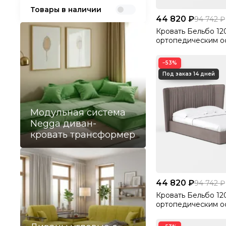
Товары в наличии
44 820 ₽
94 742 ₽
Кровать Бельбо 12
ортопедическим о
без ПМ Велютто/Ve
−53%
Модульная система
Negga диван-
кровать трансформер
44 820 ₽
94 742 ₽
Кровать Бельбо 12
ортопедическим о
без ПМ Велютто/Ve