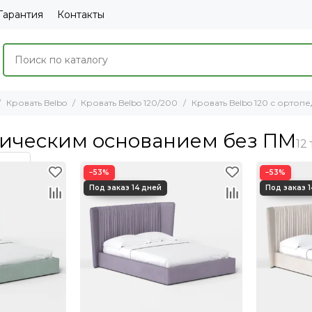
Гарантия
Контакты
Кровать Belbo
Кровать Belbo 120/200
Кровать Belbo 120 с орто
едическим основанием без ПМ
−53%
−53%