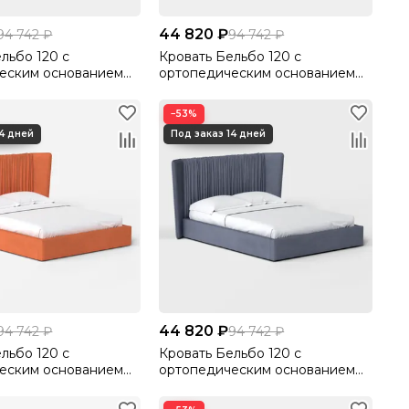
44 820 ₽
94 742 ₽
94 742 ₽
льбо 120 с
Кровать Бельбо 120 с
еским основанием
ортопедическим основанием
ютто/Velutto 17
без ПМ Велютто/Velutto 20
−53%
44 820 ₽
94 742 ₽
94 742 ₽
льбо 120 с
Кровать Бельбо 120 с
еским основанием
ортопедическим основанием
лютто/Velutto 27
без ПМ Велютто/Velutto 32