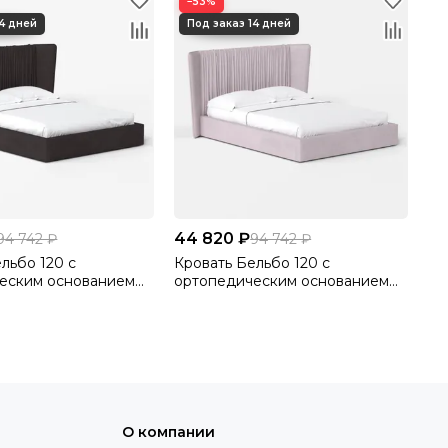
−53%
44 820 ₽
94 742 ₽
94 742 ₽
льбо 120 с
Кровать Бельбо 120 с
еским основанием
ортопедическим основанием
лютто/Velutto 24
без ПМ Велютто/Velutto 37
О компании