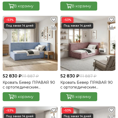
основанием без ПМ
основанием без ПМ
Небби/Nebby 244
В корзину
Небби/Nebby 300
В корзину
−53%
−53%
52 830 ₽
52 830 ₽
111 887 ₽
111 887 ₽
Кровать Бевер ПРАВАЯ 90
Кровать Бевер ПРАВАЯ 90
с ортопедическим
с ортопедическим
основанием без ПМ
основанием без ПМ
Небби/Nebby 311
В корзину
Небби/Nebby 325
В корзину
−53%
−53%