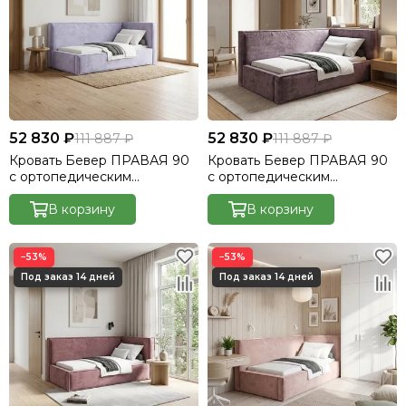
52 830 ₽
52 830 ₽
111 887 ₽
111 887 ₽
Кровать Бевер ПРАВАЯ 90
Кровать Бевер ПРАВАЯ 90
с ортопедическим
с ортопедическим
основанием без ПМ
основанием без ПМ
Небби/Nebby 217
В корзину
Небби/Nebby 219
В корзину
−53%
−53%