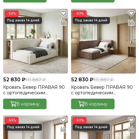
−53%
−53%
52 830 ₽
52 830 ₽
111 887 ₽
111 887 ₽
Кровать Бевер ПРАВАЯ 90
Кровать Бевер ПРАВАЯ 90
с ортопедическим
с ортопедическим
основанием без ПМ
основанием без ПМ
Небби/Nebby 205
В корзину
Небби/Nebby 211
В корзину
−53%
−53%