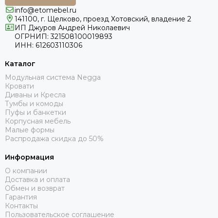
Кровать Cedrino
info@etomebel.ru
141100, г. Щелково, проезд Хотовский, владение 2
Кровать Premo
ИП Джуров Андрей Николаевич
Кровать Mellisa
ОГРНИП: 321508100019893
Кровать Velino
ИНН: 612603110306
Каталог
Модульная система Negga
Кровати
Диваны и Кресла
Тумбы и комоды
Пуфы и банкетки
Корпусная мебель
Малые формы
Распродажа скидка до 50%
Информация
О компании
Доставка и оплата
Обмен и возврат
Гарантия
Контакты
Пользовательское соглашение