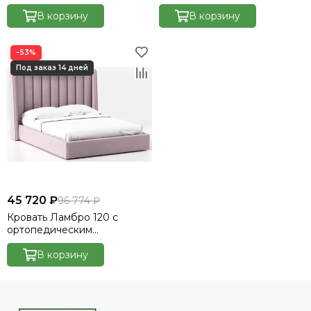
основанием без ПМ
основанием без ПМ
Велютто/Velutto 48
В корзину
Велютто/Velutto 24
В корзину
−53%
45 720 ₽
96 774 ₽
Кровать Ламбро 120 с
ортопедическим
основанием без ПМ
Велютто/Velutto 37
В корзину