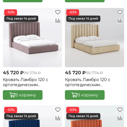
−53%
−53%
45 720 ₽
45 720 ₽
96 774 ₽
96 774 ₽
Кровать Ламбро 120 с
Кровать Ламбро 120 с
ортопедическим
ортопедическим
основанием без ПМ
основанием без ПМ
Велютто/Velutto 22
В корзину
Велютто/Velutto 18
В корзину
−53%
−53%