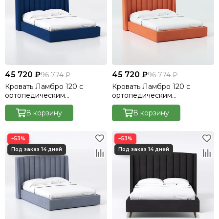
45 720 ₽
45 720 ₽
96 774 ₽
96 774 ₽
Кровать Ламбро 120 с
Кровать Ламбро 120 с
ортопедическим
ортопедическим
основанием без ПМ
основанием без ПМ
Велютто/Velutto 26
В корзину
Велютто/Velutto 27
В корзину
−53%
−53%