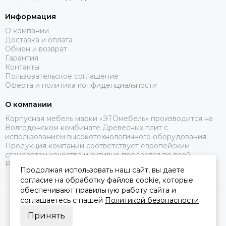
Информация
О компании
Доставка и оплата
Обмен и возврат
Гарантия
Контакты
Пользовательское соглашение
Оферта и политика конфиденциальности
О компании
Корпусная мебель марки «ЭТОмебель» производится на
Волгодонском комбинате Древесных плит с
использованием высокотехнологичного оборудования.
Продукция компании соответствует европейским
стандартам качества и активно продается по всей
России.
Продолжая использовать наш сайт, вы даете
согласие на обработку файлов cookie, которые
обеспечивают правильную работу сайта и
соглашаетесь с нашей
Политикой безопасности
2026 © Это Мебель РФ Интернет магазин.
Карта сайта
Сделано в
MOSK.STUDIO
для платформы
InSales
Принять