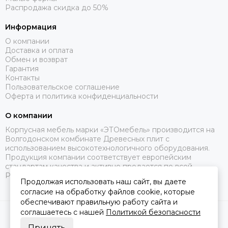
Распродажа скидка до 50%
Информация
О компании
Доставка и оплата
Обмен и возврат
Гарантия
Контакты
Пользовательское соглашение
Оферта и политика конфиденциальности
О компании
Корпусная мебель марки «ЭТОмебель» производится на
Волгодонском комбинате Древесных плит с
использованием высокотехнологичного оборудования.
Продукция компании соответствует европейским
стандартам качества и активно продается по всей
России.
Продолжая использовать наш сайт, вы даете
согласие на обработку файлов cookie, которые
обеспечивают правильную работу сайта и
соглашаетесь с нашей
Политикой безопасности
2026 © Это Мебель РФ Интернет магазин.
Карта сайта
Сделано в
MOSK.STUDIO
для платформы
InSales
Принять