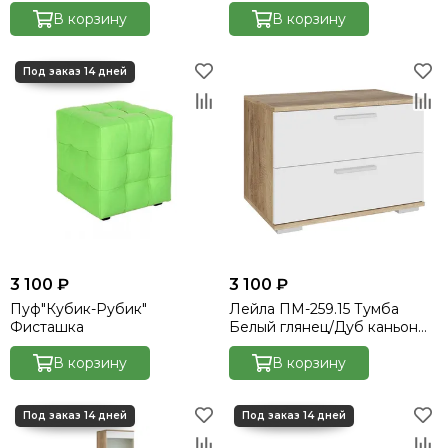
Графит софт\Дуб Каньон
(Графит софт\Белая)
темный
В корзину
В корзину
3 100 ₽
3 100 ₽
Пуф"Кубик-Рубик"
Лейла ПМ-259.15 Тумба
Фисташка
Белый глянец/Дуб каньон
светлый
В корзину
В корзину