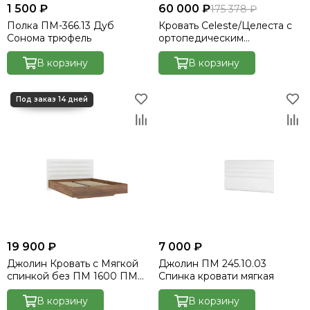
1 500 ₽
60 000 ₽
175 378 ₽
Полка ПМ-366.13 Дуб
Кровать Celeste/Целеста с
Сонома трюфель
ортопедическим
основанием 180*200
В корзину
Velutto_026
В корзину
19 900 ₽
7 000 ₽
Джолин Кровать с Мягкой
Джолин ПМ 245.10.03
спинкой без ПМ 1600 ПМ
Спинка кровати мягкая
245.10.01 исп1 Белый /Дуб
Каньон
В корзину
В корзину