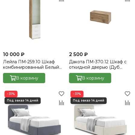
10 000 ₽
2 500 ₽
Лейла ПМ-259.10 Шкаф
Дакота ПМ-370.12 Шкаф с
комбинированный Белый
откидной дверью (Дуб
глянец/Дуб каньон светлый
Флагстафф)
В корзину
В корзину
−31%
−31%