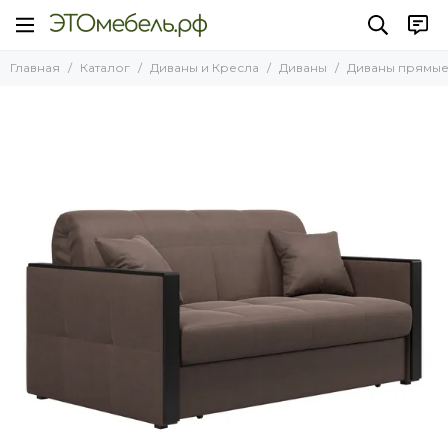
Диваны и Кресла
Диваны
Диваны прямые
Главная
Каталог
Диваны и Кресла
Диваны
Диваны прямы
Все товары
Все товары
Все товары
Диваны
Диваны прямые
Диван Рио
Диван Денвер
Диваны угловые
Кресла
Диван Мадрид
Диваны угловые с баром
Диван Лион
Диваны Клик кляк
Диван Токио Диамонд
Ящик для дивана аккордеон
Диван Палермо
Диван Неаполь
Диван Ницца