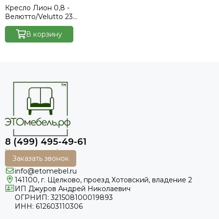
Кресло Лион 0,8 -
Велютто/Velutto 23
шоколад/накладка венге
В корзину
8 (499) 495-49-61
Заказать звонок
info@etomebel.ru
141100, г. Щелково, проезд Хотовский, владение 2
ИП Джуров Андрей Николаевич
ОГРНИП: 321508100019893
ИНН: 612603110306