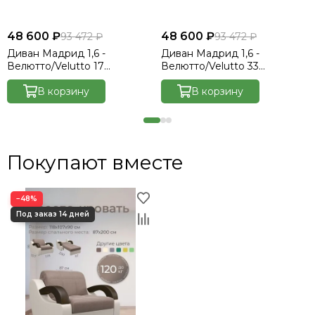
48 600 ₽
48 600 ₽
93 472 ₽
93 472 ₽
Диван Мадрид 1,6 -
Диван Мадрид 1,6 -
Велютто/Velutto 17
Велютто/Velutto 33
бежевый/беж кожзам/
изумрудный/беж кожзам/
коричневая накладка
В корзину
коричневая накладка
В корзину
Покупают вместе
−48%