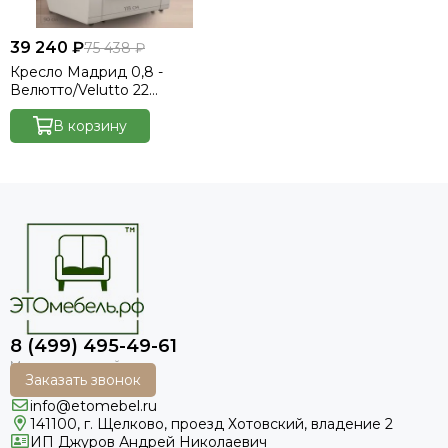
39 240 ₽
75 438 ₽
Кресло Мадрид 0,8 -
Велютто/Velutto 22
коричневый/беж кожзам/
коричневая накладка
В корзину
8 (499) 495-49-61
Заказать звонок
info@etomebel.ru
141100, г. Щелково, проезд Хотовский, владение 2
ИП Джуров Андрей Николаевич