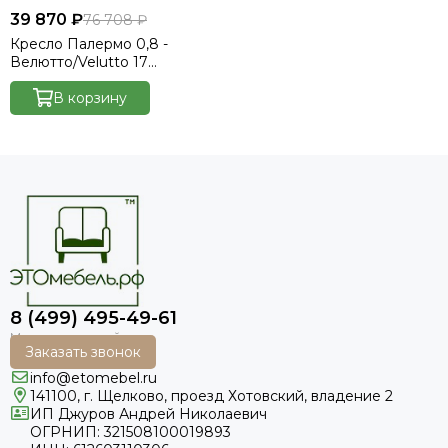
39 870 ₽
76 708 ₽
Кресло Палермо 0,8 -
Велютто/Velutto 17
бежевый/кант
В корзину
Велютто/Velutto 17 бежевый
8 (499) 495-49-61
Заказать звонок
info@etomebel.ru
141100, г. Щелково, проезд Хотовский, владение 2
ИП Джуров Андрей Николаевич
ОГРНИП: 321508100019893