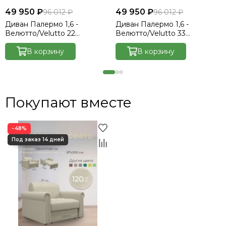
49 950 ₽
49 950 ₽
96 012 ₽
96 012 ₽
Диван Палермо 1,6 -
Диван Палермо 1,6 -
Велютто/Velutto 22
Велютто/Velutto 33
коричневый/кант
изумрудный/кант 33
Велютто/Velutto 22
В корзину
изумрудный
В корзину
коричневый
Покупают вместе
−48%