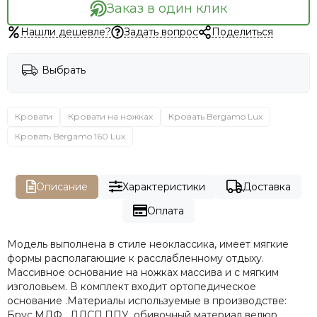
Заказ в один клик
Нашли дешевле?
Задать вопрос
Поделиться
Выбрать
Кровати
Кровати на ножках
Кровать Bergamo Lux
Кровать Bergamo 160 Lux
Описание
Характеристики
Доставка
Оплата
Модель выполнена в стиле неоклассика, имеет мягкие
формы располагающие к расслабленному отдыху.
Массивное основание на ножках массива и с мягким
изголовьем. В комплект входит ортопедическое
основание .Материалы используемые в производстве:
Брус,МДФ , ЛДСП,ППУ, обивочный материал велюр.