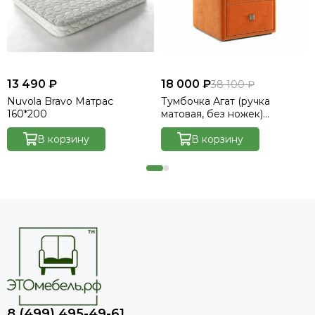
13 490 ₽
18 000 ₽
38 100 ₽
Nuvola Bravo Матрас
Тумбочка Агат (ручка
160*200
матовая, без ножек)
Велютто/Velutto 27
В корзину
В корзину
8 (499) 495-49-61