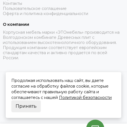
Контакты
Пользовательское соглашение
Оферта и политика конфиденциальности
О компании
Корпусная мебель марки «ЭТОмебель» производится на
Волгодонском комбинате Древесных плит с
использованием высокотехнологичного оборудования.
Продукция компании соответствует европейским
стандартам качества и активно продается по всей
России.
Продолжая использовать наш сайт, вы даете
2026 © Это Мебель РФ Интернет магазин.
Карта сайта
Сделано в
MOSK.STUDIO
для платформы
InSales
согласие на обработку файлов cookie, которые
обеспечивают правильную работу сайта и
соглашаетесь с нашей
Политикой безопасности
Принять