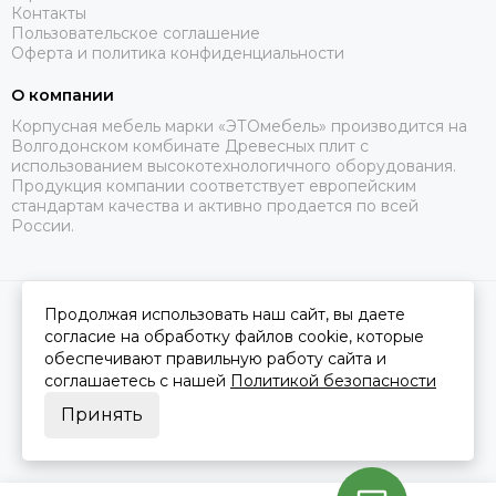
Контакты
Пользовательское соглашение
Оферта и политика конфиденциальности
О компании
Корпусная мебель марки «ЭТОмебель» производится на
Волгодонском комбинате Древесных плит с
использованием высокотехнологичного оборудования.
Продукция компании соответствует европейским
стандартам качества и активно продается по всей
России.
Продолжая использовать наш сайт, вы даете
2026 © Это Мебель РФ Интернет магазин.
Карта сайта
Сделано в
MOSK.STUDIO
для платформы
InSales
согласие на обработку файлов cookie, которые
обеспечивают правильную работу сайта и
соглашаетесь с нашей
Политикой безопасности
Принять