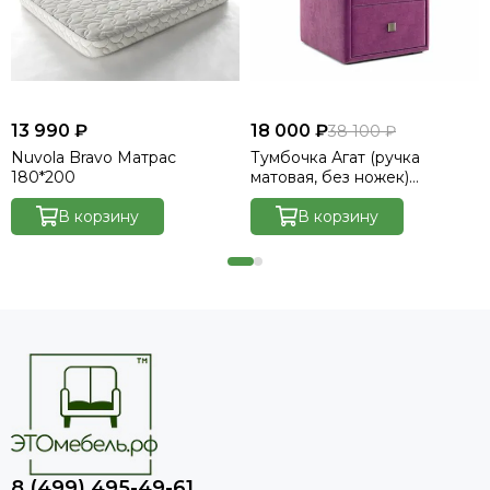
13 990 ₽
18 000 ₽
38 100 ₽
Nuvola Bravo Матрас
Тумбочка Агат (ручка
180*200
матовая, без ножек)
Велютто/Velutto 15
В корзину
В корзину
8 (499) 495-49-61