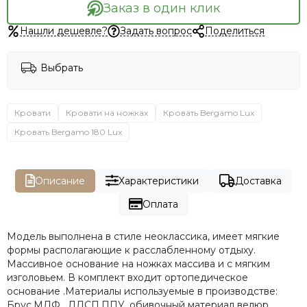
Заказ в один клик
Нашли дешевле?
Задать вопрос
Поделиться
Выбрать
Кровати
Кровати на ножках
Кровать Bergamo Lux
Кровать Bergamo 180 Lux
Описание
Характеристики
Доставка
Оплата
Модель выполнена в стиле неоклассика, имеет мягкие
формы располагающие к расслабленному отдыху.
Массивное основание на ножках массива и с мягким
изголовьем. В комплект входит ортопедическое
основание .Материалы используемые в производстве:
Брус,МДФ , ЛДСП,ППУ, обивочный материал велюр.