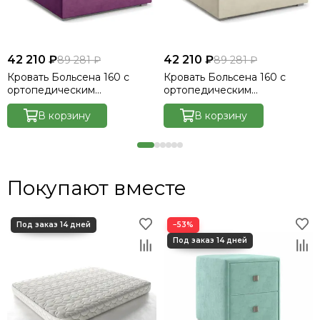
42 210 ₽
42 210 ₽
89 281 ₽
89 281 ₽
Кровать Больсена 160 с
Кровать Больсена 160 с
ортопедическим
ортопедическим
основанием без ПМ -
основанием без ПМ -
Велютто/Velutto 15
В корзину
Велютто/Velutto 17
В корзину
Покупают вместе
−53%