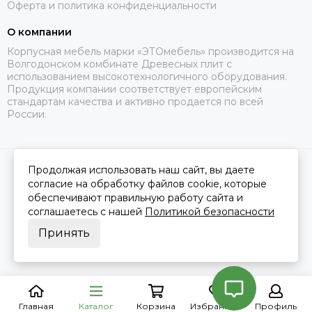
Оферта и политика конфиденциальности
О компании
Корпусная мебель марки «ЭТОмебель» производится на
Волгодонском комбинате Древесных плит с
использованием высокотехнологичного оборудования.
Продукция компании соответствует европейским
стандартам качества и активно продается по всей
России.
Продолжая использовать наш сайт, вы даете
2026 © Это Мебель РФ Интернет магазин.
Карта сайта
Сделано в
MOSK.STUDIO
для платформы
InSales
согласие на обработку файлов cookie, которые
обеспечивают правильную работу сайта и
соглашаетесь с нашей
Политикой безопасности
Принять
Главная
Каталог
Корзина
Избранное
Профиль