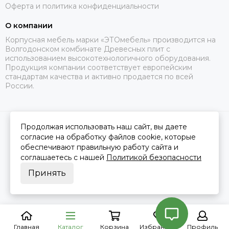
Оферта и политика конфиденциальности
О компании
Корпусная мебель марки «ЭТОмебель» производится на
Волгодонском комбинате Древесных плит с
использованием высокотехнологичного оборудования.
Продукция компании соответствует европейским
стандартам качества и активно продается по всей
России.
Продолжая использовать наш сайт, вы даете
2026 © Это Мебель РФ Интернет магазин.
Карта сайта
Сделано в
MOSK.STUDIO
для платформы
InSales
согласие на обработку файлов cookie, которые
обеспечивают правильную работу сайта и
соглашаетесь с нашей
Политикой безопасности
Принять
Главная
Каталог
Корзина
Избранное
Профиль