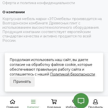
Оферта и политика конфиденциальности
О компании
Корпусная мебель марки «ЭТОмебель» производится на
Волгодонском комбинате Древесных плит с
использованием высокотехнологичного оборудования.
Продукция компании соответствует европейским
стандартам качества и активно продается по всей
России.
Продолжая использовать наш сайт, вы даете
2026 © Это Мебель РФ Интернет магазин.
Карта сайта
Сделано в
MOSK.STUDIO
для платформы
InSales
согласие на обработку файлов cookie, которые
обеспечивают правильную работу сайта и
соглашаетесь с нашей
Политикой безопасности
Принять
Главная
Каталог
Корзина
Избранное
Профиль