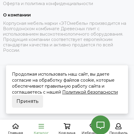
Оферта и политика конфиденциальности
О компании
Корпусная мебель марки «ЭТОмебель» производится на
Волгодонском комбинате Древесных плит с
использованием высокотехнологичного оборудования.
Продукция компании соответствует европейским
стандартам качества и активно продается по всей
России.
Продолжая использовать наш сайт, вы даете
2026 © Это Мебель РФ Интернет магазин.
Карта сайта
Сделано в
MOSK.STUDIO
для платформы
InSales
согласие на обработку файлов cookie, которые
обеспечивают правильную работу сайта и
соглашаетесь с нашей
Политикой безопасности
Принять
Главная
Каталог
Корзина
Избранное
Профиль