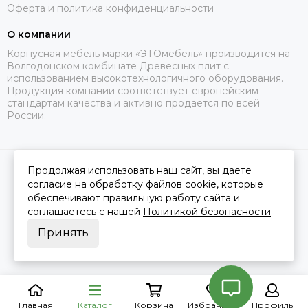
Оферта и политика конфиденциальности
О компании
Корпусная мебель марки «ЭТОмебель» производится на
Волгодонском комбинате Древесных плит с
использованием высокотехнологичного оборудования.
Продукция компании соответствует европейским
стандартам качества и активно продается по всей
России.
Продолжая использовать наш сайт, вы даете
2026 © Это Мебель РФ Интернет магазин.
Карта сайта
Сделано в
MOSK.STUDIO
для платформы
InSales
согласие на обработку файлов cookie, которые
обеспечивают правильную работу сайта и
соглашаетесь с нашей
Политикой безопасности
Принять
Главная
Каталог
Корзина
Избранное
Профиль