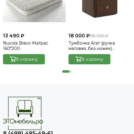
13 490 ₽
18 000 ₽
38 100 ₽
Nuvola Bravo Матрас
Тумбочка Агат (ручка
160*200
матовая, без ножек)
Велютто/Velutto 23
В корзину
В корзину
8 (499) 495-49-61