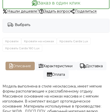
Заказ в один клик
Нашли дешевле?
Задать вопрос
Поделиться
Выбрать
Кровати
Кровати на ножках
Кровать Garda Lux
Кровать Garda 160 Lux
Описание
Характеристики
Доставка
Оплата
Модель выполнена в стиле неоклассика, имеет мягкие
формы располагающие к расслабленному отдыху.
Массивное основание на ножках массива и с мягким
изголовьем. В комплект входит ортопедическое
основание .Материалы используемые в производстве:
Брус,МДФ , ЛДСП,ППУ, обивочный материал велюр.