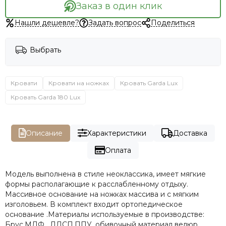
Заказ в один клик
Нашли дешевле?
Задать вопрос
Поделиться
Выбрать
Кровати
Кровати на ножках
Кровать Garda Lux
Кровать Garda 180 Lux
Описание
Характеристики
Доставка
Оплата
Модель выполнена в стиле неоклассика, имеет мягкие
формы располагающие к расслабленному отдыху.
Массивное основание на ножках массива и с мягким
изголовьем. В комплект входит ортопедическое
основание .Материалы используемые в производстве:
Брус,МДФ , ЛДСП,ППУ, обивочный материал велюр.