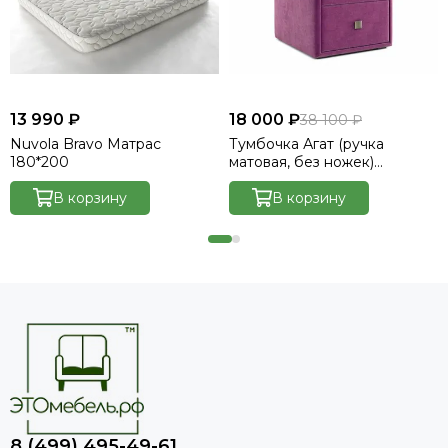
13 990 ₽
18 000 ₽
38 100 ₽
Nuvola Bravo Матрас
Тумбочка Агат (ручка
180*200
матовая, без ножек)
Велютто/Velutto 15
В корзину
В корзину
8 (499) 495-49-61