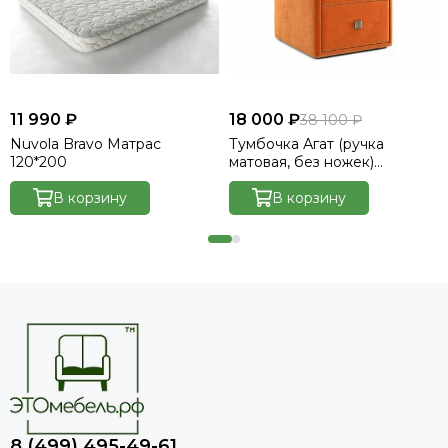
11 990 ₽
18 000 ₽
38 100 ₽
Nuvola Bravo Матрас
Тумбочка Агат (ручка
120*200
матовая, без ножек)
Велютто/Velutto 27
В корзину
В корзину
8 (499) 495-49-61