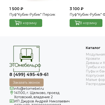
1 500 ₽
3 100 ₽
Пуф"Кубик-Рубик" Персик
Пуф"Кубик-Рубик" 
В корзину
В корзину
Каталог
Модульная
Кровати
Диваны и 
Тумбы и к
Пуфы и ба
8 (499) 495-49-61
Корпусная
Малые фо
Заказать звонок
Распродаж
info@etomebel.ru
141100, г. Щелково, проезд
Хотовский, владение 2
ИП Джуров Андрей Николаевич