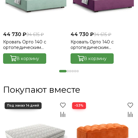
44 730 ₽
44 730 ₽
94 615 ₽
94 615 ₽
Кровать Орто 140 с
Кровать Орто 140 с
ортопедическим
ортопедическим
основанием без ПМ -
основанием без ПМ -
Велютто/Velutto 14
В корзину
Велютто/Velutto 15
В корзину
Покупают вместе
−53%