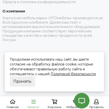
Оферта и политика конфиденциальности
О компании
Корпусная мебель марки «ЭТОмебель» производится на
Волгодонском комбинате Древесных плит с
использованием высокотехнологичного оборудования.
Продукция компании соответствует европейским
стандартам качества и активно продается по всей
России.
Продолжая использовать наш сайт, вы даете
2026 © Это Мебель РФ Интернет магазин.
Карта сайта
Сделано в
MOSK.STUDIO
для платформы
InSales
согласие на обработку файлов cookie, которые
обеспечивают правильную работу сайта и
соглашаетесь с нашей
Политикой безопасности
Принять
Главная
Каталог
Корзина
Избранное
Профиль