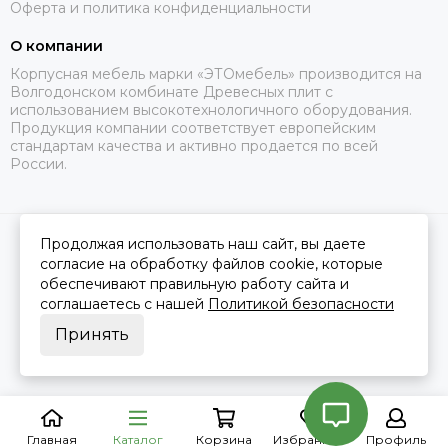
Оферта и политика конфиденциальности
О компании
Корпусная мебель марки «ЭТОмебель» производится на
Волгодонском комбинате Древесных плит с
использованием высокотехнологичного оборудования.
Продукция компании соответствует европейским
стандартам качества и активно продается по всей
России.
Продолжая использовать наш сайт, вы даете
2026 © Это Мебель РФ Интернет магазин.
Карта сайта
Сделано в
MOSK.STUDIO
для платформы
InSales
согласие на обработку файлов cookie, которые
обеспечивают правильную работу сайта и
соглашаетесь с нашей
Политикой безопасности
Принять
Главная
Каталог
Корзина
Избранное
Профиль