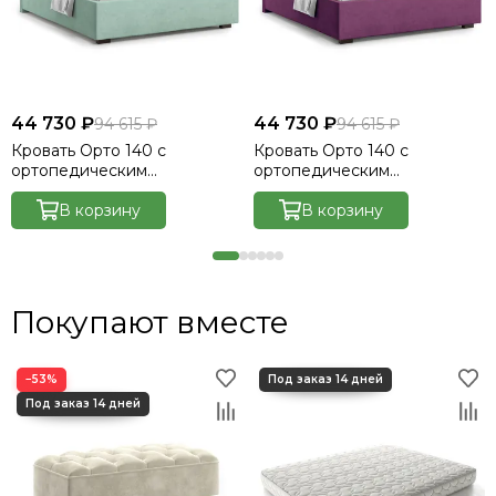
44 730 ₽
44 730 ₽
94 615 ₽
94 615 ₽
Кровать Орто 140 с
Кровать Орто 140 с
ортопедическим
ортопедическим
основанием без ПМ -
основанием без ПМ -
Велютто/Velutto 14
В корзину
Велютто/Velutto 15
В корзину
Покупают вместе
−53%