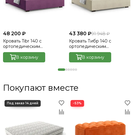
48 200 ₽
43 380 ₽
91 948 ₽
Кровать Tibr 140 с
Кровать Тибр 140 с
ортопедическим
ортопедическим
основанием без ПМ -
основанием без ПМ -
Velutto 15
В корзину
Велютто/Velutto 17
В корзину
Покупают вместе
−53%