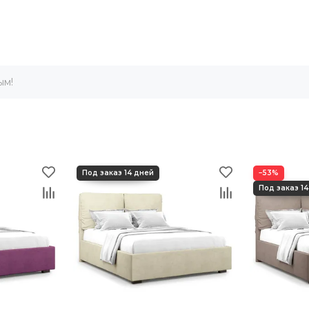
ым!
−53%