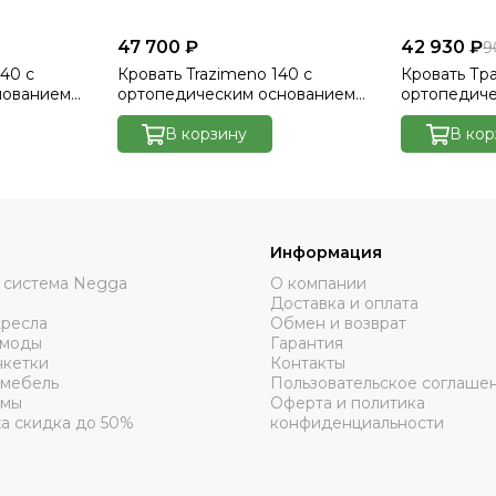
47 700 ₽
42 930 ₽
9
40 с
Кровать Trazimeno 140 с
Кровать Тр
нованием
ортопедическим основанием
ортопедич
lutto 15
без ПМ - Velutto 17
без ПМ - Ве
В корзину
В кор
Информация
 система Negga
О компании
Доставка и оплата
Кресла
Обмен и возврат
омоды
Гарантия
нкетки
Контакты
 мебель
Пользовательское соглаше
рмы
Оферта и политика
а скидка до 50%
конфиденциальности