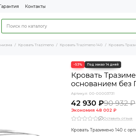
Гарантия
Контакты
анизма
Кровать Trazimeno
Кровать Trazimeno 140
Кровать Траз
−53%
Кровать Тразиме
основанием без П
Артикул:
00-00003731
42 930 ₽
90 932 ₽
Экономия
48 002 ₽
Оставить отзыв
Кровать Тразимено 140 с ор