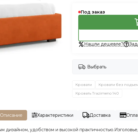
Под заказ
Нашли дешевле?
Зад
Выбрать
Кровати
Кровати без подъе
Кровать Trazimeno 140
Описание
Характеристики
Доставка
Опла
м дизайном, удобством и высокой практичностью.Изголовье,