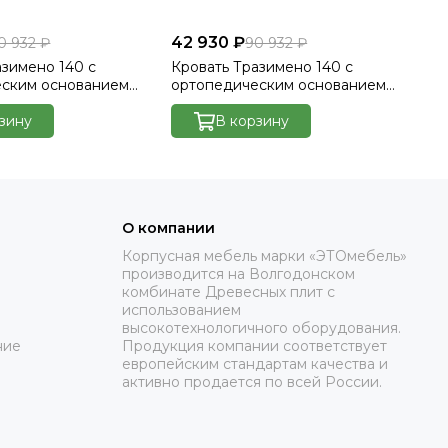
42 930 ₽
42
0 932 ₽
90 932 ₽
азимено 140 с
Кровать Тразимено 140 с
Кр
еским основанием
ортопедическим основанием
ор
лютто/Velutto 22
без ПМ - Велютто/Velutto 23
бе
зину
В корзину
О компании
Корпусная мебель марки «ЭТОмебель»
производится на Волгодонском
комбинате Древесных плит с
использованием
высокотехнологичного оборудования.
ние
Продукция компании соответствует
европейским стандартам качества и
активно продается по всей России.