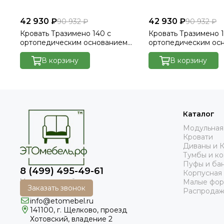
42 930 ₽
42 930 ₽
90 932 ₽
90 932 ₽
Кровать Тразимено 140 с
Кровать Тразимено 1
ортопедическим основанием
ортопедическим ос
без ПМ - Велютто/Velutto 14
без ПМ - Велютто/Ve
В корзину
В корзину
Каталог
Модульная
Кровати
Диваны и 
Тумбы и к
Пуфы и ба
8 (499) 495-49-61
Корпусная
Малые фо
Заказать звонок
Распродаж
info@etomebel.ru
141100, г. Щелково, проезд
Хотовский, владение 2