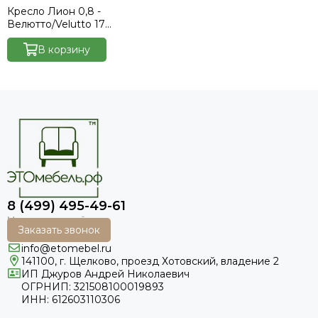
Кресло Лион 0,8 -
Велютто/Velutto 17
бежевый/накладка венге
В корзину
8 (499) 495-49-61
Заказать звонок
info@etomebel.ru
141100, г. Щелково, проезд Хотовский, владение 2
ИП Джуров Андрей Николаевич
ОГРНИП: 321508100019893
ИНН: 612603110306