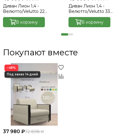
Диван Лион 1,4 -
Диван Лион 1,4 -
Велютто/Velutto 22
Велютто/Velutto 33
коричневый/накладка венге
изумрудный/накладка венге
В корзину
В корзину
Покупают вместе
−48%
37 980 ₽
72 898 ₽