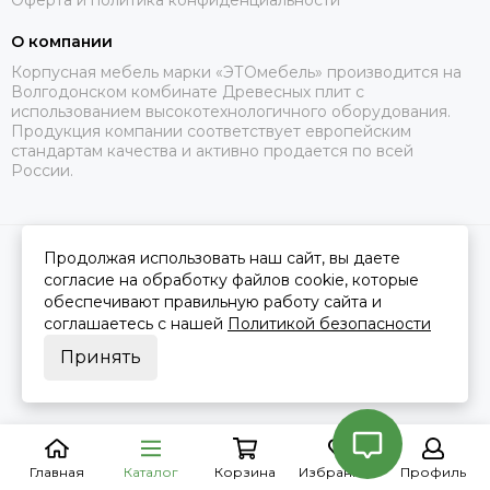
Оферта и политика конфиденциальности
О компании
Корпусная мебель марки «ЭТОмебель» производится на
Волгодонском комбинате Древесных плит с
использованием высокотехнологичного оборудования.
Продукция компании соответствует европейским
стандартам качества и активно продается по всей
России.
Продолжая использовать наш сайт, вы даете
2026 © Это Мебель РФ Интернет магазин.
Карта сайта
Сделано в
MOSK.STUDIO
для платформы
InSales
согласие на обработку файлов cookie, которые
обеспечивают правильную работу сайта и
соглашаетесь с нашей
Политикой безопасности
Принять
Главная
Каталог
Корзина
Избранное
Профиль