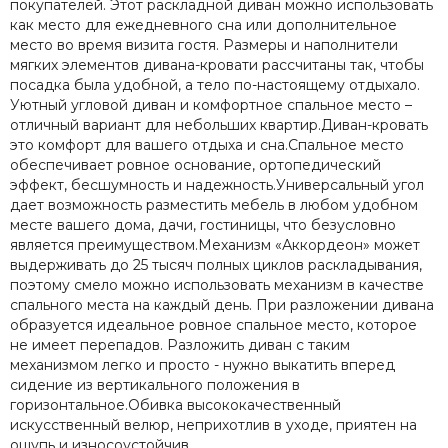
покупателей. Этот раскладной диван можно использовать
как место для ежедневного сна или дополнительное
место во время визита гостя. Размеры и наполнители
мягких элементов дивана-кровати рассчитаны так, чтобы
посадка была удобной, а тело по-настоящему отдыхало.
Уютный угловой диван и комфортное спальное место –
отличный вариант для небольших квартир.Диван-кровать
это комфорт для вашего отдыха и сна.Спальное место
обеспечивает ровное основание, ортопедический
эффект, бесшумность и надежность.Универсальный угол
дает возможность разместить мебель в любом удобном
месте вашего дома, дачи, гостиницы, что безусловно
является преимуществом.Механизм «Аккордеон» может
выдерживать до 25 тысяч полных циклов раскладывания,
поэтому смело можно использовать механизм в качестве
спального места на каждый день. При разложении дивана
образуется идеальное ровное спальное место, которое
не имеет перепадов. Разложить диван с таким
механизмом легко и просто - нужно выкатить вперед
сидение из вертикального положения в
горизонтальное.Обивка высококачественный
искусственный велюр, неприхотлив в уходе, приятен на
ощупь и износоустойчив.